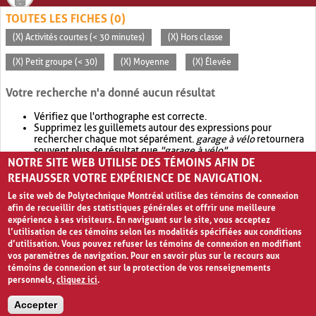
TOUTES LES FICHES (0)
(X) Activités courtes (< 30 minutes)
(X) Hors classe
(X) Petit groupe (< 30)
(X) Moyenne
(X) Élevée
Votre recherche n'a donné aucun résultat
Vérifiez que l'orthographe est correcte.
Supprimez les guillemets autour des expressions pour
rechercher chaque mot séparément.
garage à vélo
retournera
souvent plus de résultat que
"garage à vélo"
.
NOTRE SITE WEB UTILISE DES TÉMOINS AFIN DE
Envisagez d'élargir votre recherche avec
OR
.
garage OR vélo
retournera souvent plus de résultat que
garage à vélo
.
REHAUSSER VOTRE EXPÉRIENCE DE NAVIGATION.
Le site web de Polytechnique Montréal utilise des témoins de connexion
afin de recueillir des statistiques générales et offrir une meilleure
expérience à ses visiteurs. En naviguant sur le site, vous acceptez
l’utilisation de ces témoins selon les modalités spécifiées aux conditions
d’utilisation. Vous pouvez refuser les témoins de connexion en modifiant
vos paramètres de navigation. Pour en savoir plus sur le recours aux
témoins de connexion et sur la protection de vos renseignements
personnels,
cliquez ici
.
Avis de confidentialité et conditions d’utilisation
Accepter