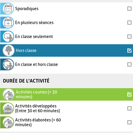
Sporadiques
En plusieurs séances
En classe seulement
Hors classe
En classe et hors classe
DURÉE DE L'ACTIVITÉ
Activités courtes (< 30
minutes)
Activités développées
(Entre 30 et 60 minutes)
Activités élaborées (> 60
minutes)