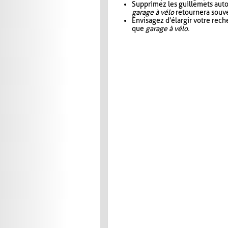
Supprimez les guillemets aut
garage à vélo
retournera souve
Envisagez d'élargir votre rec
que
garage à vélo
.