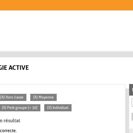
IE ACTIVE
(X) Hors classe
(X) Moyenne
(X) Petit groupe (< 30)
(X) Individuel
n résultat
 correcte.