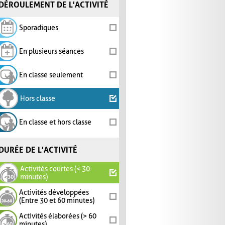
DÉROULEMENT DE L'ACTIVITÉ
Sporadiques
En plusieurs séances
En classe seulement
Hors classe
En classe et hors classe
DURÉE DE L'ACTIVITÉ
Activités courtes (< 30
minutes)
Activités développées
(Entre 30 et 60 minutes)
Activités élaborées (> 60
minutes)