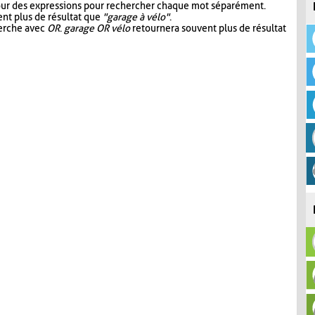
our des expressions pour rechercher chaque mot séparément.
nt plus de résultat que
"garage à vélo"
.
herche avec
OR
.
garage OR vélo
retournera souvent plus de résultat