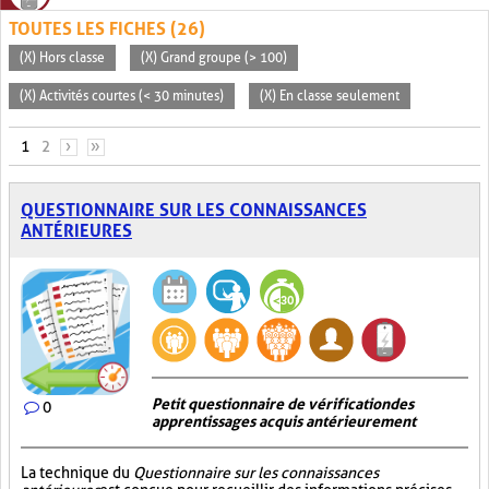
TOUTES LES FICHES (26)
(X) Hors classe
(X) Grand groupe (> 100)
(X) Activités courtes (< 30 minutes)
(X) En classe seulement
PAGES
1
2
›
»
QUESTIONNAIRE SUR LES CONNAISSANCES
ANTÉRIEURES
Petit questionnaire de vérification des
0
apprentissages acquis antérieurement
La technique du
Questionnaire sur les connaissances