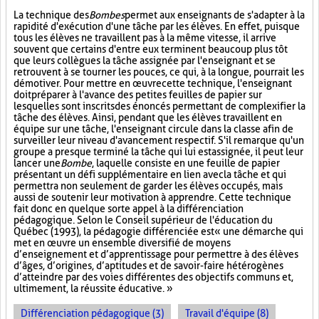
La technique des
Bombes
permet aux enseignants de s'adapter à la
rapidité d'exécution d'une tâche par les élèves. En effet, puisque
tous les élèves ne travaillent pas à la même vitesse, il arrive
souvent que certains d'entre eux terminent beaucoup plus tôt
que leurs collègues la tâche assignée par l'enseignant et se
retrouvent à se tourner les pouces, ce qui, à la longue, pourrait les
démotiver. Pour mettre en œuvre cette technique, l'enseignant
doit préparer à l'avance des petites feuilles de papier sur
lesquelles sont inscrits des énoncés permettant de complexifier la
tâche des élèves. Ainsi, pendant que les élèves travaillent en
équipe sur une tâche, l'enseignant circule dans la classe afin de
surveiller leur niveau d'avancement respectif. S'il remarque qu'un
groupe a presque terminé la tâche qui lui est assignée, il peut leur
lancer une
Bombe
, laquelle consiste en une feuille de papier
présentant un défi supplémentaire en lien avec la tâche et qui
permettra non seulement de garder les élèves occupés, mais
aussi de soutenir leur motivation à apprendre. Cette technique
fait donc en quelque sorte appel à la différenciation
pédagogique. Selon le Conseil supérieur de l'éducation du
Québec (1993), la pédagogie différenciée est « une démarche qui
met en œuvre un ensemble diversifié de moyens
d’enseignement et d’apprentissage pour permettre à des élèves
d’âges, d’origines, d’aptitudes et de savoir-faire hétérogènes
d’atteindre par des voies différentes des objectifs communs et,
ultimement, la réussite éducative. »
Différenciation pédagogique (3)
Travail d'équipe (8)