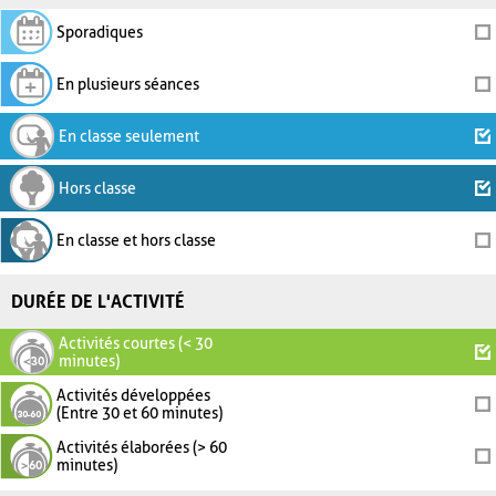
Sporadiques
En plusieurs séances
En classe seulement
Hors classe
En classe et hors classe
DURÉE DE L'ACTIVITÉ
Activités courtes (< 30
minutes)
Activités développées
(Entre 30 et 60 minutes)
Activités élaborées (> 60
minutes)