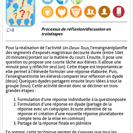
Processus de réflexion/discussion en
0
trois étapes
Pour la réalisation de l'activité
Un-Deux-Tous
, l'enseignant planifie
des segments d'exposés magistraux de courte durée (entre 10 et
20 minutes) portant sur la matière du cours. Ensuite, il pose une
question ou propose une courte tâche aux élèves. Il alloue une
minute pour y réfléchir seul (un). Cette étape est importante car
elle permet à l'élève de formuler une réponse élaborée. Puis,
l'enseignant invite les élèves à comparer leur réflexion en dyade
(deux). Quelques dyades partagent ensuite leurs idées à tout le
groupe (tous). Cette activité devrait donc se décliner en trois
grandes étapes :
Formulation d'une réponse individuelle à la question posée
Formulation d’une réponse en dyade (partage de la
réponse avec un coéquipier, écoute attentive de sa
réponse et création d'une nouvelle réponse plus élaborée
compte tenu de la mise en commun)
Partage de la réponse finale en plénière
En somme, cette technique permet de s'assurer que tous les