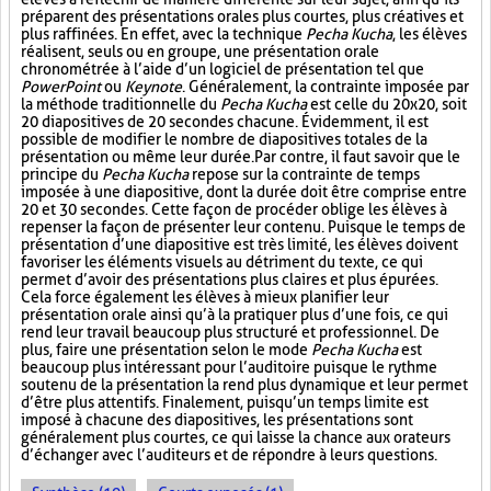
préparent des présentations orales plus courtes, plus créatives et
plus raffinées. En effet, avec la technique
Pecha Kucha
, les élèves
réalisent, seuls ou en groupe, une présentation orale
chronométrée à l’aide d’un logiciel de présentation tel que
PowerPoint
ou
Keynote
. Généralement, la contrainte imposée par
la méthode traditionnelle du
Pecha Kucha
est celle du 20x20, soit
20 diapositives de 20 secondes chacune. Évidemment, il est
possible de modifier le nombre de diapositives totales de la
présentation ou même leur durée. Par contre, il faut savoir que le
principe du
Pecha Kucha
repose sur la contrainte de temps
imposée à une diapositive, dont la durée doit être comprise entre
20 et 30 secondes. Cette façon de procéder oblige les élèves à
repenser la façon de présenter leur contenu. Puisque le temps de
présentation d’une diapositive est très limité, les élèves doivent
favoriser les éléments visuels au détriment du texte, ce qui
permet d’avoir des présentations plus claires et plus épurées.
Cela force également les élèves à mieux planifier leur
présentation orale ainsi qu’à la pratiquer plus d’une fois, ce qui
rend leur travail beaucoup plus structuré et professionnel. De
plus, faire une présentation selon le mode
Pecha Kucha
est
beaucoup plus intéressant pour l’auditoire puisque le rythme
soutenu de la présentation la rend plus dynamique et leur permet
d’être plus attentifs. Finalement, puisqu’un temps limite est
imposé à chacune des diapositives, les présentations sont
généralement plus courtes, ce qui laisse la chance aux orateurs
d’échanger avec l’auditeurs et de répondre à leurs questions.