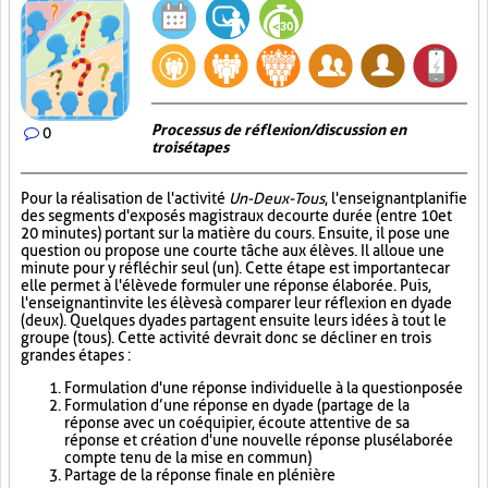
Processus de réflexion/discussion en
0
trois étapes
Pour la réalisation de l'activité
Un-Deux-Tous
, l'enseignant planifie
des segments d'exposés magistraux de courte durée (entre 10 et
20 minutes) portant sur la matière du cours. Ensuite, il pose une
question ou propose une courte tâche aux élèves. Il alloue une
minute pour y réfléchir seul (un). Cette étape est importante car
elle permet à l'élève de formuler une réponse élaborée. Puis,
l'enseignant invite les élèves à comparer leur réflexion en dyade
(deux). Quelques dyades partagent ensuite leurs idées à tout le
groupe (tous). Cette activité devrait donc se décliner en trois
grandes étapes :
Formulation d'une réponse individuelle à la question posée
Formulation d’une réponse en dyade (partage de la
réponse avec un coéquipier, écoute attentive de sa
réponse et création d'une nouvelle réponse plus élaborée
compte tenu de la mise en commun)
Partage de la réponse finale en plénière