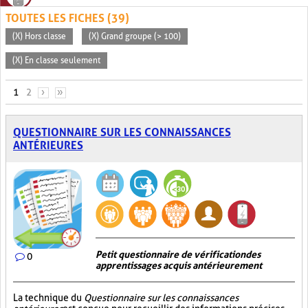
TOUTES LES FICHES (39)
(X) Hors classe
(X) Grand groupe (> 100)
(X) En classe seulement
PAGES
1
2
›
»
QUESTIONNAIRE SUR LES CONNAISSANCES
ANTÉRIEURES
Petit questionnaire de vérification des
0
apprentissages acquis antérieurement
La technique du
Questionnaire sur les connaissances