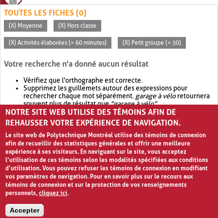
TOUTES LES FICHES (0)
(X) Moyenne
(X) Hors classe
(X) Activités élaborées (> 60 minutes)
(X) Petit groupe (< 30)
Votre recherche n'a donné aucun résultat
Vérifiez que l'orthographe est correcte.
Supprimez les guillemets autour des expressions pour
rechercher chaque mot séparément.
garage à vélo
retournera
souvent plus de résultat que
"garage à vélo"
.
NOTRE SITE WEB UTILISE DES TÉMOINS AFIN DE
Envisagez d'élargir votre recherche avec
OR
.
garage OR vélo
retournera souvent plus de résultat que
garage à vélo
.
REHAUSSER VOTRE EXPÉRIENCE DE NAVIGATION.
Le site web de Polytechnique Montréal utilise des témoins de connexion
afin de recueillir des statistiques générales et offrir une meilleure
expérience à ses visiteurs. En naviguant sur le site, vous acceptez
l’utilisation de ces témoins selon les modalités spécifiées aux conditions
d’utilisation. Vous pouvez refuser les témoins de connexion en modifiant
vos paramètres de navigation. Pour en savoir plus sur le recours aux
témoins de connexion et sur la protection de vos renseignements
personnels,
cliquez ici
.
Avis de confidentialité et conditions d’utilisation
Accepter