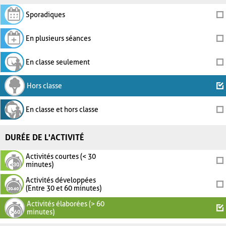
Sporadiques
En plusieurs séances
En classe seulement
Hors classe
En classe et hors classe
DURÉE DE L'ACTIVITÉ
Activités courtes (< 30
minutes)
Activités développées
(Entre 30 et 60 minutes)
Activités élaborées (> 60
minutes)