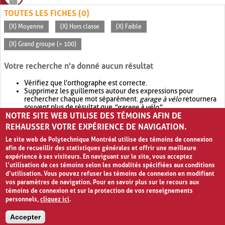
TOUTES LES FICHES (0)
(X) Moyenne
(X) Hors classe
(X) Faible
(X) Grand groupe (> 100)
Votre recherche n'a donné aucun résultat
Vérifiez que l'orthographe est correcte.
Supprimez les guillemets autour des expressions pour
rechercher chaque mot séparément.
garage à vélo
retournera
souvent plus de résultat que
"garage à vélo"
.
NOTRE SITE WEB UTILISE DES TÉMOINS AFIN DE
Envisagez d'élargir votre recherche avec
OR
.
garage OR vélo
retournera souvent plus de résultat que
garage à vélo
.
REHAUSSER VOTRE EXPÉRIENCE DE NAVIGATION.
Le site web de Polytechnique Montréal utilise des témoins de connexion
afin de recueillir des statistiques générales et offrir une meilleure
expérience à ses visiteurs. En naviguant sur le site, vous acceptez
l’utilisation de ces témoins selon les modalités spécifiées aux conditions
d’utilisation. Vous pouvez refuser les témoins de connexion en modifiant
vos paramètres de navigation. Pour en savoir plus sur le recours aux
témoins de connexion et sur la protection de vos renseignements
personnels,
cliquez ici
.
Avis de confidentialité et conditions d’utilisation
Accepter