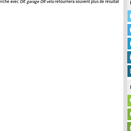
herche avec
OR
.
garage OR vélo
retournera souvent plus de résultat