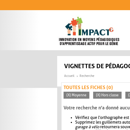
Aller au contenu principal
VIGNETTES DE PÉDAGOG
Accueil
Recherche
TOUTES LES FICHES (0)
(X) Moyenne
(X) Hors classe
(
Votre recherche n'a donné aucu
Vérifiez que l'orthographe est
Supprimez les guillemets aut
garage à vélo
retournera souve