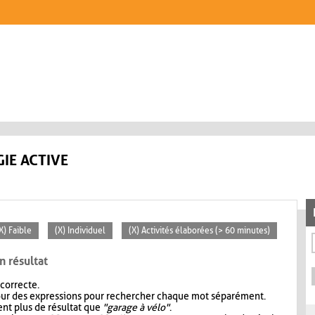
IE ACTIVE
X) Faible
(X) Individuel
(X) Activités élaborées (> 60 minutes)
n résultat
 correcte.
our des expressions pour rechercher chaque mot séparément.
nt plus de résultat que
"garage à vélo"
.