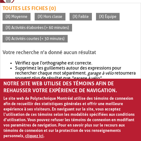
TOUTES LES FICHES (0)
(X) Moyenne
(X) Hors classe
(X) Faible
(X) Équipe
(X) Activités élaborées (> 60 minutes)
(X) Activités courtes (< 30 minutes)
Votre recherche n'a donné aucun résultat
Vérifiez que l'orthographe est correcte.
Supprimez les guillemets autour des expressions pour
rechercher chaque mot séparément.
garage à vélo
retournera
souvent plus de résultat que
"garage à vélo"
.
NOTRE SITE WEB UTILISE DES TÉMOINS AFIN DE
Envisagez d'élargir votre recherche avec
OR
.
garage OR vélo
retournera souvent plus de résultat que
garage à vélo
.
REHAUSSER VOTRE EXPÉRIENCE DE NAVIGATION.
Le site web de Polytechnique Montréal utilise des témoins de connexion
afin de recueillir des statistiques générales et offrir une meilleure
expérience à ses visiteurs. En naviguant sur le site, vous acceptez
l’utilisation de ces témoins selon les modalités spécifiées aux conditions
d’utilisation. Vous pouvez refuser les témoins de connexion en modifiant
vos paramètres de navigation. Pour en savoir plus sur le recours aux
témoins de connexion et sur la protection de vos renseignements
personnels,
cliquez ici
.
Avis de confidentialité et conditions d’utilisation