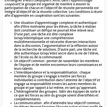
d'enseigner à leurs coéquipiers. Ainsi, dans l'
Apprentissage
coopératif
, le groupe est organisé de manière à assurer la
participation de chacun et l'objectif de réussite personnelle est
intégré à l'objectif de la réussite collective. Les conditions à réunir
afin d'apprendre en coopération sont les suivantes :
Une situation d'apprentissage complexe et authentique :
afin d'être motivante pour les élèves, la tâche à réaliser
doit constituer un défi qui ne pourrait être relevé seul.
D'une part, une tâche est dite complexe
lorsqu'elle implique une compréhension
multidimensionnelle et nécessite diverses interactions
dans la discussion, l’argumentation et la réflexion autour
de la recherche de solutions. D'autre part, une tâche est
dite authentique lorsqu'elle s’ancre dans la vie de l’élève,
de l’école ou de la communauté.
Un objectif commun : permet de rassembler les membres
de l'équipe et de mettre en commun leurs connaissances et
leurs talents.
L'interdépendance et la responsabilisation : chaque
membre du groupe s’engage à mettre ses forces
individuelles à contribution dans l’atteinte de l’objectif et
engage sa responsabilité envers les autres membres du
groupe et par rapport à lui-même, en tant qu’apprenant.
L'hétérogénéité des groupes : bâtir des équipes de sorte à
ce que les forces au sein du groupe soient diversifiées et
complémentaires.
La communication : afin d'atteindre leur objectif commun,
les élèves devront favoriser l'écoute active et tirer profit de