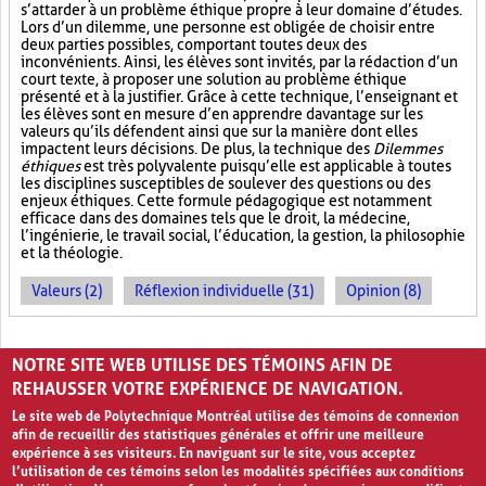
s’attarder à un problème éthique propre à leur domaine d’études.
Lors d’un dilemme, une personne est obligée de choisir entre
deux parties possibles, comportant toutes deux des
inconvénients. Ainsi, les élèves sont invités, par la rédaction d’un
court texte, à proposer une solution au problème éthique
présenté et à la justifier. Grâce à cette technique, l’enseignant et
les élèves sont en mesure d’en apprendre davantage sur les
valeurs qu’ils défendent ainsi que sur la manière dont elles
impactent leurs décisions. De plus, la technique des
Dilemmes
éthiques
est très polyvalente puisqu’elle est applicable à toutes
les disciplines susceptibles de soulever des questions ou des
enjeux éthiques. Cette formule pédagogique est notamment
efficace dans des domaines tels que le droit, la médecine,
l’ingénierie, le travail social, l’éducation, la gestion, la philosophie
et la théologie.
Valeurs (2)
Réflexion individuelle (31)
Opinion (8)
PAGES
NOTRE SITE WEB UTILISE DES TÉMOINS AFIN DE
1
2
›
»
REHAUSSER VOTRE EXPÉRIENCE DE NAVIGATION.
Le site web de Polytechnique Montréal utilise des témoins de connexion
afin de recueillir des statistiques générales et offrir une meilleure
expérience à ses visiteurs. En naviguant sur le site, vous acceptez
l’utilisation de ces témoins selon les modalités spécifiées aux conditions