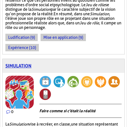
ressentir ce que ces personnes vivent au quotidien comme les
problèmes d'ordre social et psychologique. Le
Jeu de rôle
se
distingue de la
Simulation
par le caractère subjectif de la vision
qu’on propose de la réalité. En résumé, dans une
Simulation
,
l'élève joue son propre rôle en se projetant dans une situation
professionnelle réaliste alors que, dans un
Jeu de rôle
, il campe un
rôle ou un personnage.
Ludification (9)
Mise en application (9)
Expérience (10)
SIMULATION
Faire comme si c'était la réalité
0
La
Simulation
vise à recréer, en classe, une situation représentant