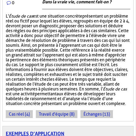
Dans la vraie vie, comment fait-on ?
0
L'
Étude de cas
est une situation concrète présentant un problème
réel ou fictif pour lequel les élèves, regroupés en équipe de 2 à 4,
devront poser un diagnostic, proposer des solutions et déduire
des règles ou des principes applicables à des cas similaires. Cette
activité a donc pour objectif de permettre à l'élève de vivre une
démarche de résolution de problème à travers des cas qui lui sont
soumis. Ainsi, on présente à l'apprenant un cas qui doit être le
plus vraisemblable possible. Cette référence à la réalité exerce
un grand attrait sur l'apprenant qui est alors à même d'apprécier
la pertinence des éléments théoriques présentés en périphérie
du cas. Le support le plus couramment utilisé est l'écrit. Les
informations à fournir aux élèves doivent être objectives, claires,
réalistes, complètes et exhaustives et le sujet traité doit susciter
un certain intérêt chez les élèves. Le temps que requiert la
réalisation de l'étude de cas peut être très variable, allant de
quelques heures à plusieurs semaines. En somme, l'
Étude de cas
est une activité permettant aux élèves de développer leurs
habiletés de raisonnement et d’analyse via l’étude d’une
situation concrète présentant un problème ouvert et complexe.
Cas réel (4)
Travail d'équipe (8)
Échanges (13)
EXEMPLES D’APPLICATION