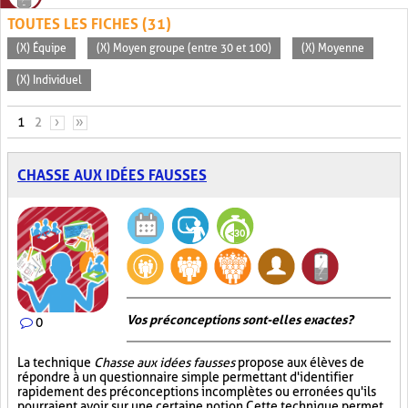
TOUTES LES FICHES (31)
(X) Équipe
(X) Moyen groupe (entre 30 et 100)
(X) Moyenne
(X) Individuel
PAGES
1
2
›
»
CHASSE AUX IDÉES FAUSSES
Vos préconceptions sont-elles exactes ?
0
La technique
Chasse aux idées fausses
propose aux élèves de
répondre à un questionnaire simple permettant d'identifier
rapidement des préconceptions incomplètes ou erronées qu'ils
pourraient avoir sur une certaine notion. Cette technique permet