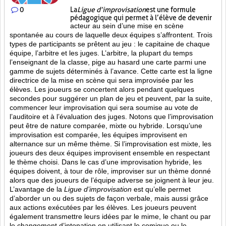
0
La
Ligue d’improvisation
est une formule
pédagogique qui permet à l’élève de devenir
acteur au sein d’une mise en scène
spontanée au cours de laquelle deux équipes s’affrontent. Trois
types de participants se prêtent au jeu : le capitaine de chaque
équipe, l’arbitre et les juges. L’arbitre, la plupart du temps
l’enseignant de la classe, pige au hasard une carte parmi une
gamme de sujets déterminés à l’avance. Cette carte est la ligne
directrice de la mise en scène qui sera improvisée par les
élèves. Les joueurs se concertent alors pendant quelques
secondes pour suggérer un plan de jeu et peuvent, par la suite,
commencer leur improvisation qui sera soumise au vote de
l’auditoire et à l’évaluation des juges. Notons que l’improvisation
peut être de nature comparée, mixte ou hybride. Lorsqu’une
improvisation est comparée, les équipes improvisent en
alternance sur un même thème. Si l’improvisation est mixte, les
joueurs des deux équipes improvisent ensemble en respectant
le thème choisi. Dans le cas d’une improvisation hybride, les
équipes doivent, à tour de rôle, improviser sur un thème donné
alors que des joueurs de l’équipe adverse se joignent à leur jeu.
L’avantage de la
Ligue d’improvisation
est qu’elle permet
d’aborder un ou des sujets de façon verbale, mais aussi grâce
aux actions
exécutées par les élèves. Les joueurs peuvent
également transmettre leurs idées par le mime, le chant ou par
le changement d’intonation en utilisant le comique ou le