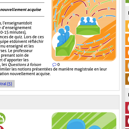
on nouvellement acquise
n
, l'enseignant doit
me d’enseignement
10-15 minutes),
nces de quiz. Lors de ces
quipe et doivent réfléchir
enu enseigné et les
ses. Le professeur
 prenant soin de
 d’apporter les
, les
Questions à foison
0
imiler les notions présentées de manière magistrale en leur
rmation nouvellement acquise.
ral (5)