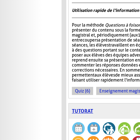
Utilisation rapide de l'informati
Pour la méthode
Questions à foiso
présenter du contenu sous la for
magistral et, périodiquement (aux 
entrecouper sa présentation de séa
séances, les élèves travaillent en é
à des questions portant sur le cont
poser aux élèves des équipes adver
reprend ensuite sa présentation en
commenter les réponses données et
corrections nécessaires. En somme
permettent aux élèves de mieux ass
faisant utiliser rapidement l'info
Quiz (6)
Enseignement magist
TUTORAT