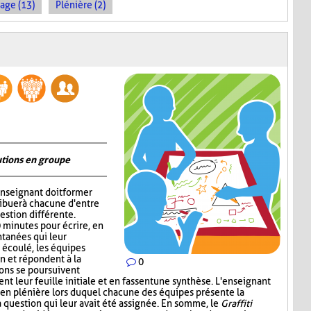
age (13)
Plénière (2)
utions en groupe
'enseignant doit former
ribuer à chacune d'entre
estion différente.
0 minutes pour écrire, en
tanées qui leur
 écoulé, les équipes
in et répondent à la
0
ions se poursuivent
nt leur feuille initiale et en fassent une synthèse. L'enseignant
our en plénière lors duquel chacune des équipes présente la
a question qui leur avait été assignée. En somme, le
Graffiti