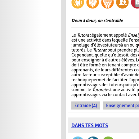
Deux à deux, on s'entraide
Le
Tutorat
, également appelé
Ensei
est une activité dans laquelle l'en
jumelage d'élèves tuteurs à un ou 
tutorés. Le
Tutorat
peut prendre plu
Cependant, quelle qu'elle soit, des 
pour enseigner à d'autres élèves. L
doit être formé en tenant compte d
apprenants, de leurs différentes c
autre facteur susceptible d'avoir de
technique permet de faciliter l'app
apprentissages des tuteurs puisqu'
somme, le
Tutorat
est une activité p
apprentissages via le contact avec l
Entraide (4)
Enseignement par 
DANS TES MOTS