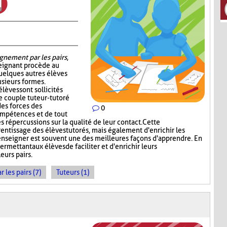
gnement par les pairs
,
seignant procède au
quelques autres élèves
sieurs formes.
élèves sont sollicités
e couple tuteur-tutoré
es forces des
0
ompétences et de tout
s répercussions sur la qualité de leur contact. Cette
rentissage des élèves tutorés, mais également d'enrichir les
enseigner est souvent une des meilleures façons d'apprendre. En
ermettant aux élèves de faciliter et d'enrichir leurs
eurs pairs.
les pairs (7)
Tuteurs (1)