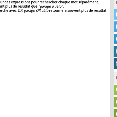
our des expressions pour rechercher chaque mot séparément.
nt plus de résultat que
"garage à vélo"
.
herche avec
OR
.
garage OR vélo
retournera souvent plus de résultat