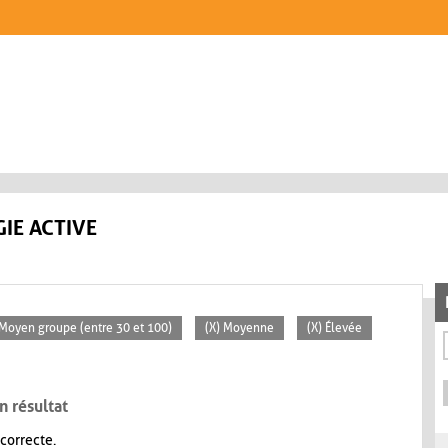
IE ACTIVE
 Moyen groupe (entre 30 et 100)
(X) Moyenne
(X) Élevée
n résultat
 correcte.