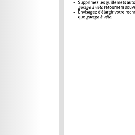
Supprimez les guillemets aut
garage à vélo
retournera souve
Envisagez d'élargir votre rec
que
garage à vélo
.