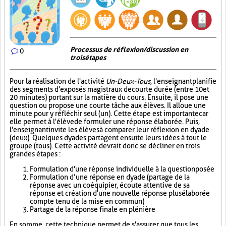
Processus de réflexion/discussion en
0
trois étapes
Pour la réalisation de l'activité
Un-Deux-Tous
, l'enseignant planifie
des segments d'exposés magistraux de courte durée (entre 10 et
20 minutes) portant sur la matière du cours. Ensuite, il pose une
question ou propose une courte tâche aux élèves. Il alloue une
minute pour y réfléchir seul (un). Cette étape est importante car
elle permet à l'élève de formuler une réponse élaborée. Puis,
l'enseignant invite les élèves à comparer leur réflexion en dyade
(deux). Quelques dyades partagent ensuite leurs idées à tout le
groupe (tous). Cette activité devrait donc se décliner en trois
grandes étapes :
Formulation d'une réponse individuelle à la question posée
Formulation d’une réponse en dyade (partage de la
réponse avec un coéquipier, écoute attentive de sa
réponse et création d'une nouvelle réponse plus élaborée
compte tenu de la mise en commun)
Partage de la réponse finale en plénière
En somme, cette technique permet de s'assurer que tous les