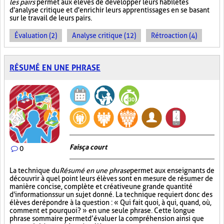
les pairs
permet aux élèves de développer leurs habiletés
d'analyse critique et d'enrichir leurs apprentissages en se basant
sur le travail de leurs pairs.
Évaluation (2)
Analyse critique (12)
Rétroaction (4)
RÉSUMÉ EN UNE PHRASE
Fais ça court
0
La technique du
Résumé en une phrase
permet aux enseignants de
découvrir à quel point leurs élèves sont en mesure de résumer de
manière concise, complète et créative une grande quantité
d'informations sur un sujet donné. La technique requiert donc des
élèves de répondre à la question : « Qui fait quoi, à qui, quand, où,
comment et pourquoi? » en une seule phrase. Cette longue
phrase sommaire permet d’évaluer la compréhension ainsi que