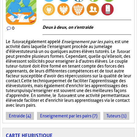
Deux à deux, on s'entraide
0
Le
Tutorat
, également appelé
Enseignement par les pairs
, est une
activité dans laquelle l'enseignant procède au jumelage
d'élèves tuteurs à un ou quelques autres élèves tutorés. Le
Tutorat
peut prendre plusieurs formes. Cependant, quelle qu'elle soit, des
élèves sont sollicités pour enseigner à d'autres élèves. Le couple
tuteur-tutoré doit être formé en tenant compte des forces des
apprenants, de leurs différentes compétences et de tout autre
facteur susceptible d'avoir des répercussions sur la qualité de leur
contact. Cette technique permet de faciliter l'apprentissage des
élèves tutorés, mais également d'enrichir les apprentissages des
tuteurs puisqu'enseigner est souvent une des meilleures façons
d'apprendre. En somme, le
Tutorat
est une activité permettant aux
élèves de faciliter et d'enrichir leurs apprentissages via le contact
avec leurs pairs.
Entraide (4)
Enseignement par les pairs (7)
Tuteurs (1)
CARTE HEURISTIQUE