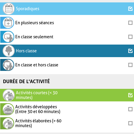
Sporadiques
En plusieurs séances
En classe seulement
Hors classe
En classe et hors classe
DURÉE DE L'ACTIVITÉ
Activités courtes (< 30
minutes)
Activités développées
(Entre 30 et 60 minutes)
Activités élaborées (> 60
minutes)