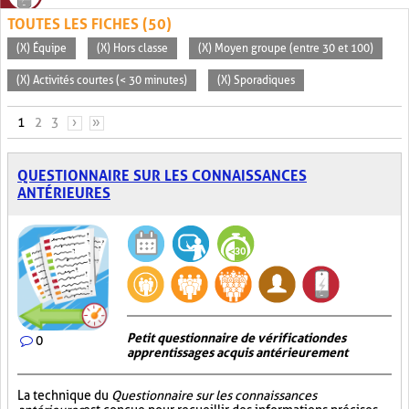
TOUTES LES FICHES (50)
(X) Équipe
(X) Hors classe
(X) Moyen groupe (entre 30 et 100)
(X) Activités courtes (< 30 minutes)
(X) Sporadiques
PAGES
1
2
3
›
»
QUESTIONNAIRE SUR LES CONNAISSANCES
ANTÉRIEURES
Petit questionnaire de vérification des
0
apprentissages acquis antérieurement
La technique du
Questionnaire sur les connaissances