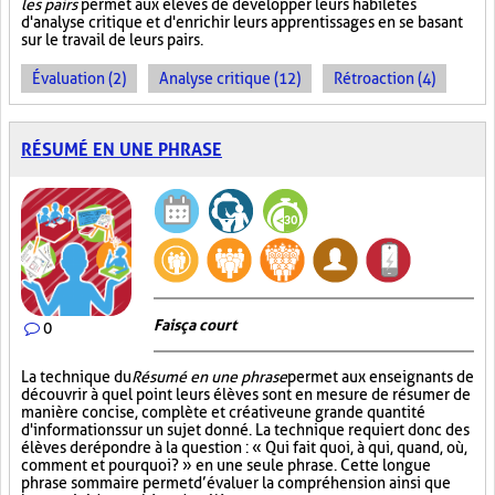
les pairs
permet aux élèves de développer leurs habiletés
d'analyse critique et d'enrichir leurs apprentissages en se basant
sur le travail de leurs pairs.
Évaluation (2)
Analyse critique (12)
Rétroaction (4)
RÉSUMÉ EN UNE PHRASE
Fais ça court
0
La technique du
Résumé en une phrase
permet aux enseignants de
découvrir à quel point leurs élèves sont en mesure de résumer de
manière concise, complète et créative une grande quantité
d'informations sur un sujet donné. La technique requiert donc des
élèves de répondre à la question : « Qui fait quoi, à qui, quand, où,
comment et pourquoi? » en une seule phrase. Cette longue
phrase sommaire permet d’évaluer la compréhension ainsi que