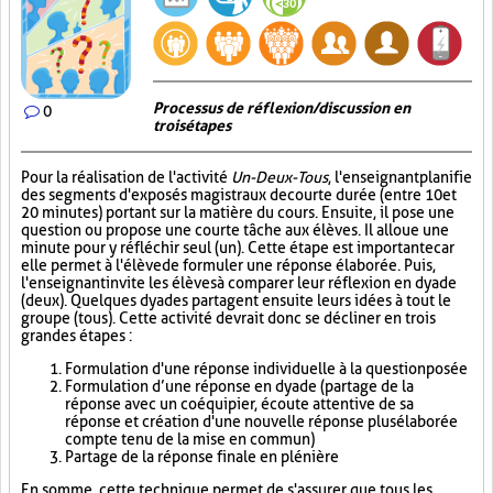
Processus de réflexion/discussion en
0
trois étapes
Pour la réalisation de l'activité
Un-Deux-Tous
, l'enseignant planifie
des segments d'exposés magistraux de courte durée (entre 10 et
20 minutes) portant sur la matière du cours. Ensuite, il pose une
question ou propose une courte tâche aux élèves. Il alloue une
minute pour y réfléchir seul (un). Cette étape est importante car
elle permet à l'élève de formuler une réponse élaborée. Puis,
l'enseignant invite les élèves à comparer leur réflexion en dyade
(deux). Quelques dyades partagent ensuite leurs idées à tout le
groupe (tous). Cette activité devrait donc se décliner en trois
grandes étapes :
Formulation d'une réponse individuelle à la question posée
Formulation d’une réponse en dyade (partage de la
réponse avec un coéquipier, écoute attentive de sa
réponse et création d'une nouvelle réponse plus élaborée
compte tenu de la mise en commun)
Partage de la réponse finale en plénière
En somme, cette technique permet de s'assurer que tous les