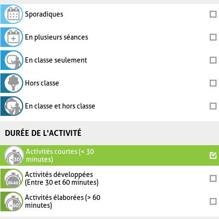
Sporadiques
En plusieurs séances
En classe seulement
Hors classe
En classe et hors classe
DURÉE DE L'ACTIVITÉ
Activités courtes (< 30
minutes)
Activités développées
(Entre 30 et 60 minutes)
Activités élaborées (> 60
minutes)