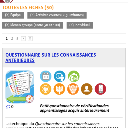
TOUTES LES FICHES (50)
(X) Équipe
(X) Activités courtes (< 30 minutes)
(X) Moyen groupe (entre 30 et 100)
(X) Individuel
PAGES
1
2
3
›
»
QUESTIONNAIRE SUR LES CONNAISSANCES
ANTÉRIEURES
Petit questionnaire de vérification des
0
apprentissages acquis antérieurement
La technique du
Questionnaire sur les connaissances