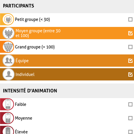
PARTICIPANTS
Petit groupe (< 30)
Moyen groupe (entre 30
et 100)
Grand groupe (> 100)
Équipe
Individuel
INTENSITÉ D'ANIMATION
Faible
Moyenne
Élevée