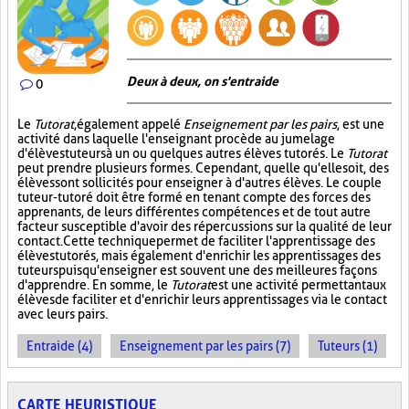
Deux à deux, on s'entraide
0
Le
Tutorat
, également appelé
Enseignement par les pairs
, est une
activité dans laquelle l'enseignant procède au jumelage
d'élèves tuteurs à un ou quelques autres élèves tutorés. Le
Tutorat
peut prendre plusieurs formes. Cependant, quelle qu'elle soit, des
élèves sont sollicités pour enseigner à d'autres élèves. Le couple
tuteur-tutoré doit être formé en tenant compte des forces des
apprenants, de leurs différentes compétences et de tout autre
facteur susceptible d'avoir des répercussions sur la qualité de leur
contact. Cette technique permet de faciliter l'apprentissage des
élèves tutorés, mais également d'enrichir les apprentissages des
tuteurs puisqu'enseigner est souvent une des meilleures façons
d'apprendre. En somme, le
Tutorat
est une activité permettant aux
élèves de faciliter et d'enrichir leurs apprentissages via le contact
avec leurs pairs.
Entraide (4)
Enseignement par les pairs (7)
Tuteurs (1)
CARTE HEURISTIQUE