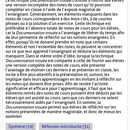
La technique
Documentation trouée
consiste à fournir aux élèves
une version incomplète des notes de cours qu’ils pourront
compléter en classe à l’aide de l’exposé magistral de
l’enseignant. Généralement, les éléments manquants dans les
notes de cours correspondent à des mots-clés, à de courtes
phrases ou à la solution d’un exercice. Cette technique est
préférable à l’absence totale de notes de cours pour les élèves,
car la
Documentation trouée
a l’avantage de libérer du temps afin
de leur permettre de réfléchir sur les notions enseignées. En
effet, puisqu’ils ne doivent prendre en note que certains
éléments et non l’ensemble des notes, ils peuvent se concentrer
sur ce que leur apprend l’enseignant et déduire les éléments qui
manquent. Dans le même ordre d’idée, lorsque la technique
Documentation trouée
est comparée à celle de fournir aux élèves
une version complète des notes de cours, elle présente
l’avantage de motiver ces derniers à se présenter en classe, les
incite à être plus attentifs à la présentation et, surtout, les
implique dans leurs apprentissages en les invitant à réfléchir sur
les notes qui doivent être prises. Afin de rendre l’activité
significative et efficace pour l’apprentissage, il faut que les
éléments retirés des notes de cours puissent être déduits par les
élèves qui ont assisté au cours, sans que ces derniers ne soient
nécessairement aidés par l’enseignant. En somme, la
Documentation trouée
permet aux élèves de réfléchir sur les
notions présentées de manière magistrale, et donc de mieux les
assimiler.
Synthèse (19)
Réflexion individuelle (31)