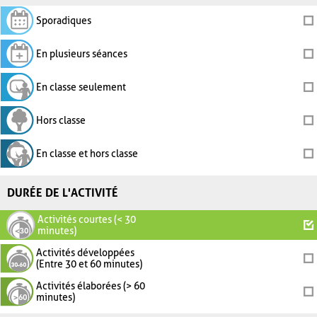
Sporadiques
En plusieurs séances
En classe seulement
Hors classe
En classe et hors classe
DURÉE DE L'ACTIVITÉ
Activités courtes (< 30
minutes)
Activités développées
(Entre 30 et 60 minutes)
Activités élaborées (> 60
minutes)