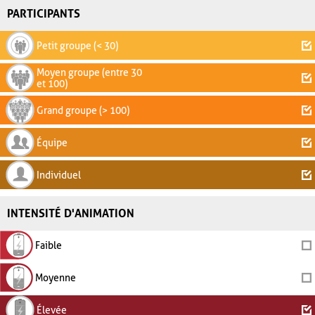
PARTICIPANTS
Petit groupe (< 30)
Moyen groupe (entre 30
et 100)
Grand groupe (> 100)
Équipe
Individuel
INTENSITÉ D'ANIMATION
Faible
Moyenne
Élevée