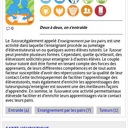
Deux à deux, on s'entraide
0
Le
Tutorat
, également appelé
Enseignement par les pairs
, est une
activité dans laquelle l'enseignant procède au jumelage
d'élèves tuteurs à un ou quelques autres élèves tutorés. Le
Tutorat
peut prendre plusieurs formes. Cependant, quelle qu'elle soit, des
élèves sont sollicités pour enseigner à d'autres élèves. Le couple
tuteur-tutoré doit être formé en tenant compte des forces des
apprenants, de leurs différentes compétences et de tout autre
facteur susceptible d'avoir des répercussions sur la qualité de leur
contact. Cette technique permet de faciliter l'apprentissage des
élèves tutorés, mais également d'enrichir les apprentissages des
tuteurs puisqu'enseigner est souvent une des meilleures façons
d'apprendre. En somme, le
Tutorat
est une activité permettant aux
élèves de faciliter et d'enrichir leurs apprentissages via le contact
avec leurs pairs.
Entraide (4)
Enseignement par les pairs (7)
Tuteurs (1)