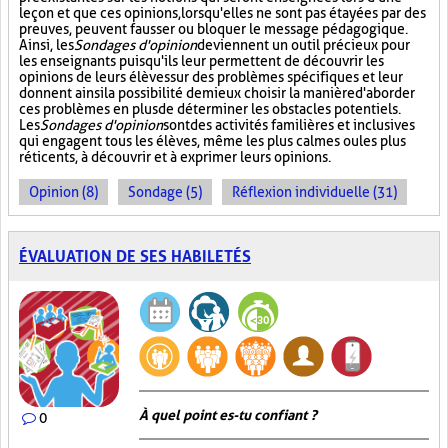
leçon et que ces opinions, lorsqu'elles ne sont pas étayées par des
preuves, peuvent fausser ou bloquer le message pédagogique.
Ainsi, les
Sondages d'opinion
deviennent un outil précieux pour
les enseignants puisqu'ils leur permettent de découvrir les
opinions de leurs élèves sur des problèmes spécifiques et leur
donnent ainsi la possibilité de mieux choisir la manière d'aborder
ces problèmes en plus de déterminer les obstacles potentiels.
Les
Sondages d'opinion
sont des activités familières et inclusives
qui engagent tous les élèves, même les plus calmes ou les plus
réticents, à découvrir et à exprimer leurs opinions.
Opinion (8)
Sondage (5)
Réflexion individuelle (31)
ÉVALUATION DE SES HABILETÉS
À quel point es-tu confiant ?
0