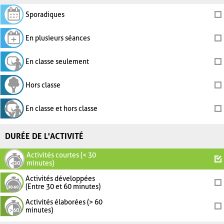
Sporadiques
En plusieurs séances
En classe seulement
Hors classe
En classe et hors classe
DURÉE DE L'ACTIVITÉ
Activités courtes (< 30
minutes)
Activités développées
(Entre 30 et 60 minutes)
Activités élaborées (> 60
minutes)