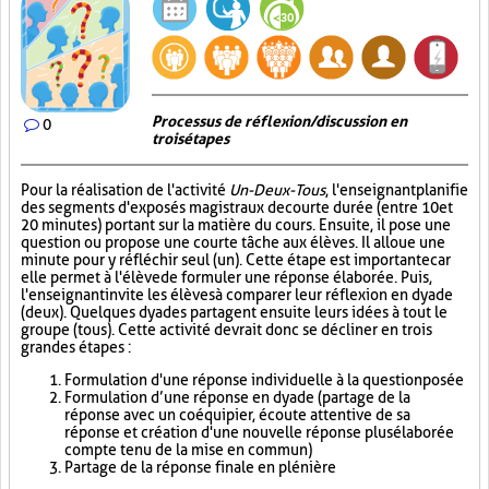
Processus de réflexion/discussion en
0
trois étapes
Pour la réalisation de l'activité
Un-Deux-Tous
, l'enseignant planifie
des segments d'exposés magistraux de courte durée (entre 10 et
20 minutes) portant sur la matière du cours. Ensuite, il pose une
question ou propose une courte tâche aux élèves. Il alloue une
minute pour y réfléchir seul (un). Cette étape est importante car
elle permet à l'élève de formuler une réponse élaborée. Puis,
l'enseignant invite les élèves à comparer leur réflexion en dyade
(deux). Quelques dyades partagent ensuite leurs idées à tout le
groupe (tous). Cette activité devrait donc se décliner en trois
grandes étapes :
Formulation d'une réponse individuelle à la question posée
Formulation d’une réponse en dyade (partage de la
réponse avec un coéquipier, écoute attentive de sa
réponse et création d'une nouvelle réponse plus élaborée
compte tenu de la mise en commun)
Partage de la réponse finale en plénière