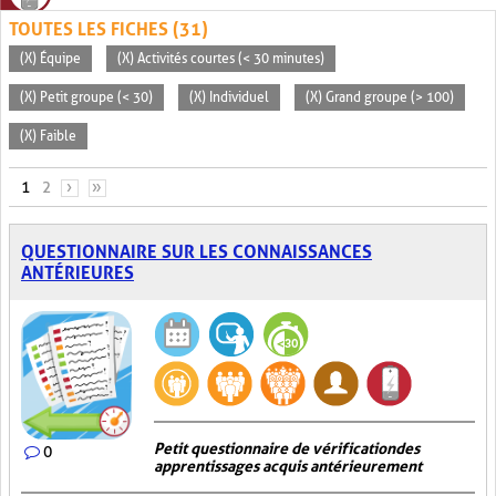
TOUTES LES FICHES (31)
(X) Équipe
(X) Activités courtes (< 30 minutes)
(X) Petit groupe (< 30)
(X) Individuel
(X) Grand groupe (> 100)
(X) Faible
PAGES
1
2
›
»
QUESTIONNAIRE SUR LES CONNAISSANCES
ANTÉRIEURES
Petit questionnaire de vérification des
0
apprentissages acquis antérieurement