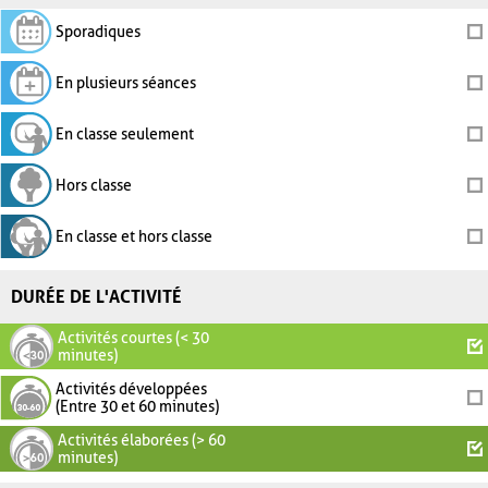
Sporadiques
En plusieurs séances
En classe seulement
Hors classe
En classe et hors classe
DURÉE DE L'ACTIVITÉ
Activités courtes (< 30
minutes)
Activités développées
(Entre 30 et 60 minutes)
Activités élaborées (> 60
minutes)