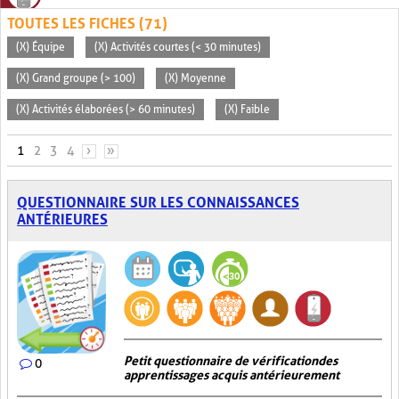
TOUTES LES FICHES (71)
(X) Équipe
(X) Activités courtes (< 30 minutes)
(X) Grand groupe (> 100)
(X) Moyenne
(X) Activités élaborées (> 60 minutes)
(X) Faible
PAGES
1
2
3
4
›
»
QUESTIONNAIRE SUR LES CONNAISSANCES
ANTÉRIEURES
Petit questionnaire de vérification des
0
apprentissages acquis antérieurement