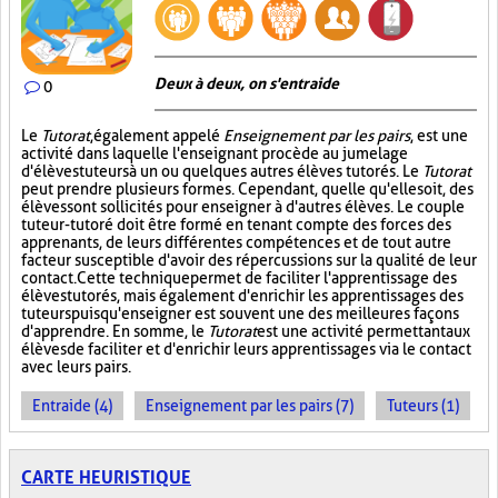
Deux à deux, on s'entraide
0
Le
Tutorat
, également appelé
Enseignement par les pairs
, est une
activité dans laquelle l'enseignant procède au jumelage
d'élèves tuteurs à un ou quelques autres élèves tutorés. Le
Tutorat
peut prendre plusieurs formes. Cependant, quelle qu'elle soit, des
élèves sont sollicités pour enseigner à d'autres élèves. Le couple
tuteur-tutoré doit être formé en tenant compte des forces des
apprenants, de leurs différentes compétences et de tout autre
facteur susceptible d'avoir des répercussions sur la qualité de leur
contact. Cette technique permet de faciliter l'apprentissage des
élèves tutorés, mais également d'enrichir les apprentissages des
tuteurs puisqu'enseigner est souvent une des meilleures façons
d'apprendre. En somme, le
Tutorat
est une activité permettant aux
élèves de faciliter et d'enrichir leurs apprentissages via le contact
avec leurs pairs.
Entraide (4)
Enseignement par les pairs (7)
Tuteurs (1)
CARTE HEURISTIQUE