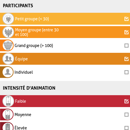
PARTICIPANTS
Petit groupe (< 30)
Moyen groupe (entre 30
et 100)
Grand groupe (> 100)
Équipe
Individuel
INTENSITÉ D'ANIMATION
Faible
Moyenne
Élevée