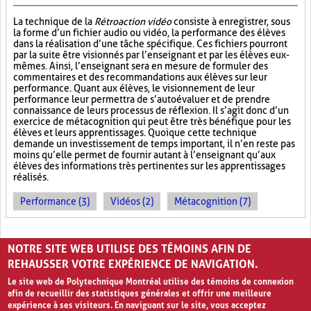
La technique de la
Rétroaction vidéo
consiste à enregistrer, sous
la forme d’un fichier audio ou vidéo, la performance des élèves
dans la réalisation d’une tâche spécifique. Ces fichiers pourront
par la suite être visionnés par l’enseignant et par les élèves eux-
mêmes. Ainsi, l’enseignant sera en mesure de formuler des
commentaires et des recommandations aux élèves sur leur
performance. Quant aux élèves, le visionnement de leur
performance leur permettra de s’autoévaluer et de prendre
connaissance de leurs processus de réflexion. Il s’agit donc d’un
exercice de métacognition qui peut être très bénéfique pour les
élèves et leurs apprentissages. Quoique cette technique
demande un investissement de temps important, il n’en reste pas
moins qu’elle permet de fournir autant à l’enseignant qu’aux
élèves des informations très pertinentes sur les apprentissages
réalisés.
Performance (3)
Vidéos (2)
Métacognition (7)
PAGES
NOTRE SITE WEB UTILISE DES TÉMOINS AFIN DE
1
2
3
›
»
REHAUSSER VOTRE EXPÉRIENCE DE NAVIGATION.
Le site web de Polytechnique Montréal utilise des témoins de connexion
afin de recueillir des statistiques générales et offrir une meilleure
expérience à ses visiteurs. En naviguant sur le site, vous acceptez