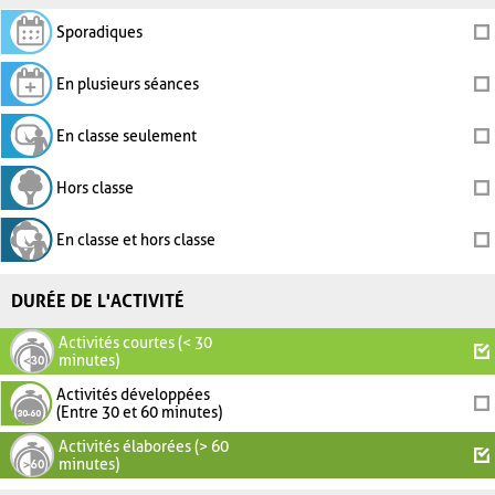
Sporadiques
En plusieurs séances
En classe seulement
Hors classe
En classe et hors classe
DURÉE DE L'ACTIVITÉ
Activités courtes (< 30
minutes)
Activités développées
(Entre 30 et 60 minutes)
Activités élaborées (> 60
minutes)