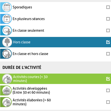
Sporadiques
En plusieurs séances
En classe seulement
Hors classe
En classe et hors classe
DURÉE DE L'ACTIVITÉ
Activités courtes (< 30
minutes)
Activités développées
(Entre 30 et 60 minutes)
Activités élaborées (> 60
minutes)