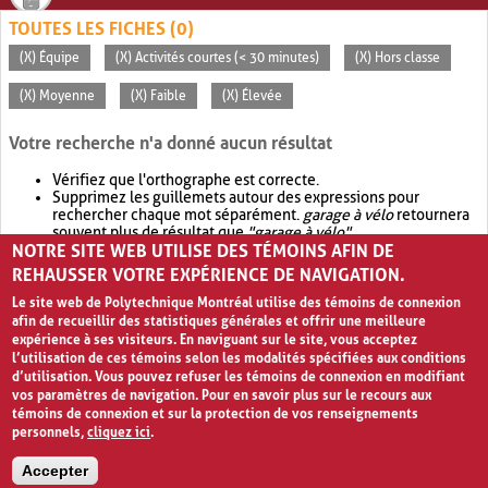
TOUTES LES FICHES (0)
(X) Équipe
(X) Activités courtes (< 30 minutes)
(X) Hors classe
(X) Moyenne
(X) Faible
(X) Élevée
Votre recherche n'a donné aucun résultat
Vérifiez que l'orthographe est correcte.
Supprimez les guillemets autour des expressions pour
rechercher chaque mot séparément.
garage à vélo
retournera
souvent plus de résultat que
"garage à vélo"
.
NOTRE SITE WEB UTILISE DES TÉMOINS AFIN DE
Envisagez d'élargir votre recherche avec
OR
.
garage OR vélo
retournera souvent plus de résultat que
garage à vélo
.
REHAUSSER VOTRE EXPÉRIENCE DE NAVIGATION.
Le site web de Polytechnique Montréal utilise des témoins de connexion
afin de recueillir des statistiques générales et offrir une meilleure
expérience à ses visiteurs. En naviguant sur le site, vous acceptez
l’utilisation de ces témoins selon les modalités spécifiées aux conditions
d’utilisation. Vous pouvez refuser les témoins de connexion en modifiant
vos paramètres de navigation. Pour en savoir plus sur le recours aux
témoins de connexion et sur la protection de vos renseignements
personnels,
cliquez ici
.
Avis de confidentialité et conditions d’utilisation
Accepter