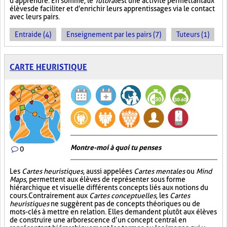
d'apprendre. En somme, le
Tutorat
est une activité permettant aux
élèves de faciliter et d'enrichir leurs apprentissages via le contact
avec leurs pairs.
Entraide (4)
Enseignement par les pairs (7)
Tuteurs (1)
CARTE HEURISTIQUE
Montre-moi à quoi tu penses
0
Les
Cartes heuristiques
, aussi appelées
Cartes mentales
ou
Mind
Maps
, permettent aux élèves de représenter sous forme
hiérarchique et visuelle différents concepts liés aux notions du
cours. Contrairement aux
Cartes conceptuelles
, les
Cartes
heuristiques
ne suggèrent pas de concepts théoriques ou de
mots-clés à mettre en relation. Elles demandent plutôt aux élèves
de construire une arborescence d’un concept central en