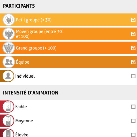
PARTICIPANTS
Petit groupe (< 30)
Moyen groupe (entre 30
et 100)
Grand groupe (> 100)
Équipe
Individuel
INTENSITÉ D'ANIMATION
Faible
Moyenne
Élevée