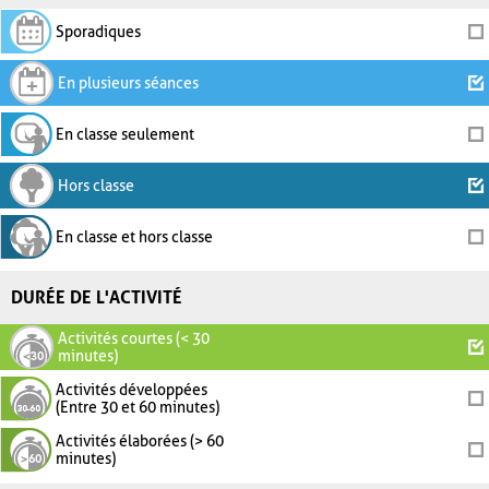
Sporadiques
En plusieurs séances
En classe seulement
Hors classe
En classe et hors classe
DURÉE DE L'ACTIVITÉ
Activités courtes (< 30
minutes)
Activités développées
(Entre 30 et 60 minutes)
Activités élaborées (> 60
minutes)