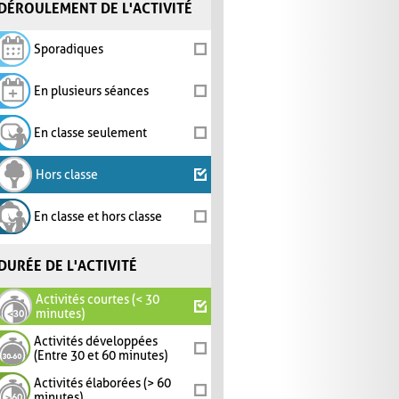
DÉROULEMENT DE L'ACTIVITÉ
Sporadiques
En plusieurs séances
En classe seulement
Hors classe
En classe et hors classe
DURÉE DE L'ACTIVITÉ
Activités courtes (< 30
minutes)
Activités développées
(Entre 30 et 60 minutes)
Activités élaborées (> 60
minutes)