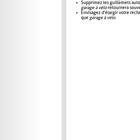
Supprimez les guillemets aut
garage à vélo
retournera souve
Envisagez d'élargir votre rec
que
garage à vélo
.