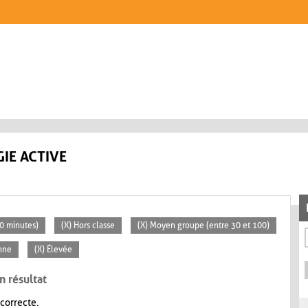
IE ACTIVE
30 minutes)
(X) Hors classe
(X) Moyen groupe (entre 30 et 100)
nne
(X) Élevée
n résultat
 correcte.