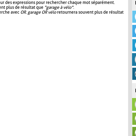
our des expressions pour rechercher chaque mot séparément.
nt plus de résultat que
"garage à vélo"
.
herche avec
OR
.
garage OR vélo
retournera souvent plus de résultat