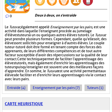
Deux à deux, on s'entraide
0
Le
Tutorat
, également appelé
Enseignement par les pairs
, est une
activité dans laquelle l'enseignant procède au jumelage
d'élèves tuteurs à un ou quelques autres élèves tutorés. Le
Tutorat
peut prendre plusieurs formes. Cependant, quelle qu'elle soit, des
élèves sont sollicités pour enseigner à d'autres élèves. Le couple
tuteur-tutoré doit être formé en tenant compte des forces des
apprenants, de leurs différentes compétences et de tout autre
facteur susceptible d'avoir des répercussions sur la qualité de leur
contact. Cette technique permet de faciliter l'apprentissage des
élèves tutorés, mais également d'enrichir les apprentissages des
tuteurs puisqu'enseigner est souvent une des meilleures façons
d'apprendre. En somme, le
Tutorat
est une activité permettant aux
élèves de faciliter et d'enrichir leurs apprentissages via le contact
avec leurs pairs.
Entraide (4)
Enseignement par les pairs (7)
Tuteurs (1)
CARTE HEURISTIQUE