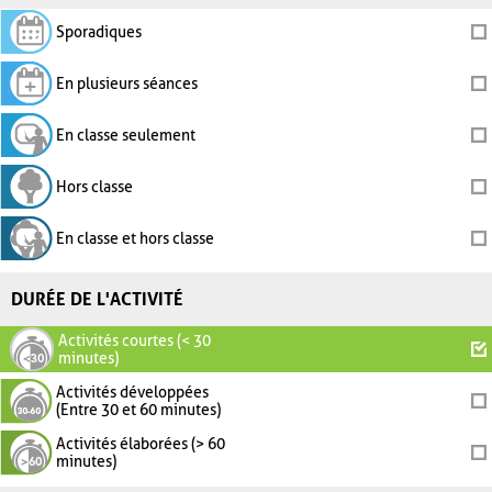
Sporadiques
En plusieurs séances
En classe seulement
Hors classe
En classe et hors classe
DURÉE DE L'ACTIVITÉ
Activités courtes (< 30
minutes)
Activités développées
(Entre 30 et 60 minutes)
Activités élaborées (> 60
minutes)