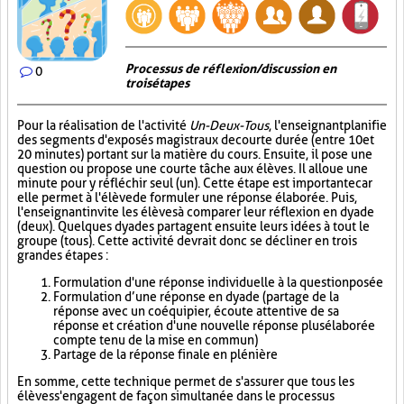
Processus de réflexion/discussion en
0
trois étapes
Pour la réalisation de l'activité
Un-Deux-Tous
, l'enseignant planifie
des segments d'exposés magistraux de courte durée (entre 10 et
20 minutes) portant sur la matière du cours. Ensuite, il pose une
question ou propose une courte tâche aux élèves. Il alloue une
minute pour y réfléchir seul (un). Cette étape est importante car
elle permet à l'élève de formuler une réponse élaborée. Puis,
l'enseignant invite les élèves à comparer leur réflexion en dyade
(deux). Quelques dyades partagent ensuite leurs idées à tout le
groupe (tous). Cette activité devrait donc se décliner en trois
grandes étapes :
Formulation d'une réponse individuelle à la question posée
Formulation d’une réponse en dyade (partage de la
réponse avec un coéquipier, écoute attentive de sa
réponse et création d'une nouvelle réponse plus élaborée
compte tenu de la mise en commun)
Partage de la réponse finale en plénière
En somme, cette technique permet de s'assurer que tous les
élèves s'engagent de façon simultanée dans le processus