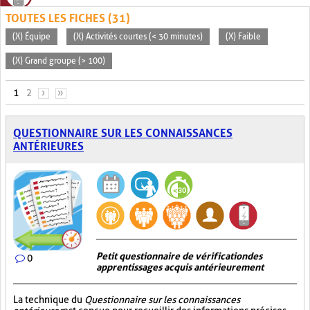
TOUTES LES FICHES (31)
(X) Équipe
(X) Activités courtes (< 30 minutes)
(X) Faible
(X) Grand groupe (> 100)
PAGES
1
2
›
»
QUESTIONNAIRE SUR LES CONNAISSANCES
ANTÉRIEURES
Petit questionnaire de vérification des
0
apprentissages acquis antérieurement
La technique du
Questionnaire sur les connaissances