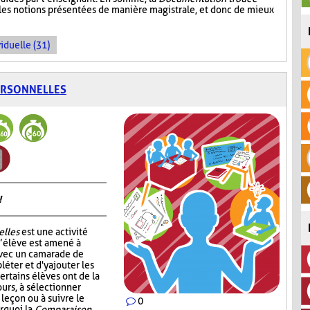
 les notions présentées de manière magistrale, et donc de mieux
iduelle (31)
ERSONNELLES
!
elles
est une activité
l’élève est amené à
avec un camarade de
léter et d'y ajouter les
ertains élèves ont de la
ours, à sélectionner
 leçon ou à suivre le
0
urquoi la
Comparaison