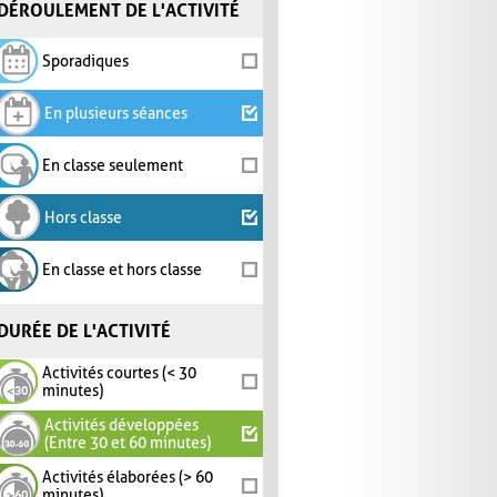
DÉROULEMENT DE L'ACTIVITÉ
Sporadiques
En plusieurs séances
En classe seulement
Hors classe
En classe et hors classe
DURÉE DE L'ACTIVITÉ
Activités courtes (< 30
minutes)
Activités développées
(Entre 30 et 60 minutes)
Activités élaborées (> 60
minutes)