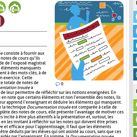
ée
consiste à fournir aux
notes de cours qu’ils
de de l’exposé magistral
es éléments manquants
ent à des mots-clés, à de
un exercice. Cette
ce totale de notes de
0
ntation trouée
a
 de leur permettre de réfléchir sur les notions enseignées. En
e en note que certains éléments et non l’ensemble des notes, ils
leur apprend l’enseignant et déduire les éléments qui manquent.
e la technique
Documentation trouée
est comparée à celle de
plète des notes de cours, elle présente l’avantage de motiver ces
s incite à être plus attentifs à la présentation et, surtout, les
n les invitant à réfléchir sur les notes qui doivent être prises.
ive et efficace pour l’apprentissage, il faut que les éléments
être déduits par les élèves qui ont assisté au cours, sans que ces
aidés par l’enseignant. En somme, la
Documentation trouée