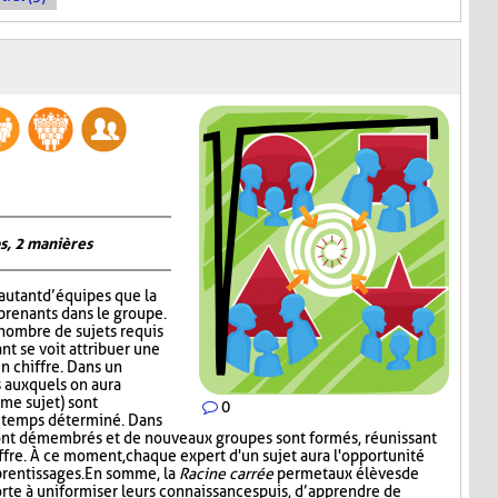
s, 2 manières
autant d’équipes que la
prenants dans le groupe.
 nombre de sujets requis
nt se voit attribuer une
un chiffre. Dans un
 auxquels on aura
me sujet) sont
0
n temps déterminé. Dans
ont démembrés et de nouveaux groupes sont formés, réunissant
ffre. À ce moment, chaque expert d'un sujet aura l'opportunité
prentissages. En somme, la
Racine carrée
permet aux élèves de
rte à uniformiser leurs connaissances puis, d’apprendre de