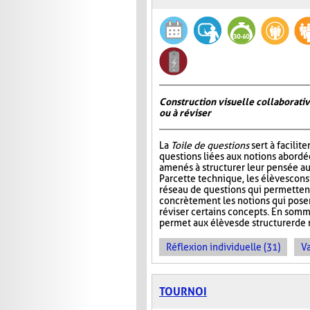
Construction visuelle collaborativ
ou à réviser
La
Toile de questions
sert à facilite
questions liées aux notions abordée
amenés à structurer leur pensée au
Par cette technique, les élèves cons
réseau de questions qui permettent 
concrètement les notions qui pos
réviser certains concepts. En somm
permet aux élèves de structurer de 
Réflexion individuelle (31)
Va
TOURNOI