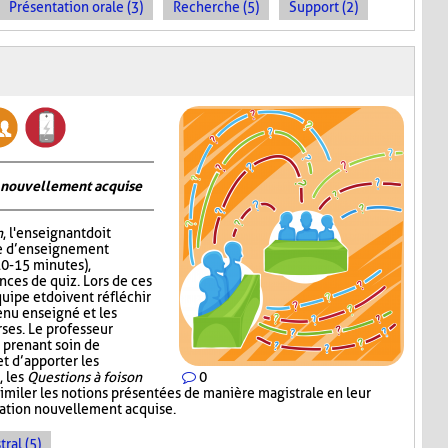
Présentation orale (3)
Recherche (5)
Support (2)
on nouvellement acquise
n
, l'enseignant doit
me d’enseignement
10-15 minutes),
nces de quiz. Lors de ces
quipe et doivent réfléchir
enu enseigné et les
ses. Le professeur
 prenant soin de
 d’apporter les
, les
Questions à foison
0
imiler les notions présentées de manière magistrale en leur
rmation nouvellement acquise.
ral (5)