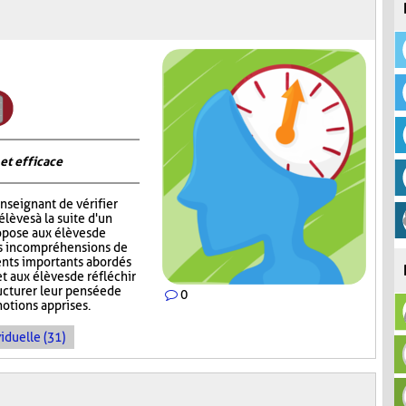
 et efficace
nseignant de vérifier
èves à la suite d'un
opose aux élèves de
rs incompréhensions de
ents importants abordés
t aux élèves de réfléchir
ructurer leur pensée de
0
notions apprises.
iduelle (31)