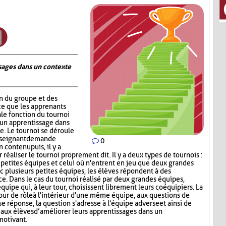
ages dans un contexte
on du groupe et des
ce que les apprenants
ale fonction du tournoi
 un apprentissage dans
. Le tournoi se déroule
nseignant demande
0
contenu puis, il y a
réaliser le tournoi proprement dit. Il y a deux types de tournois :
s petites équipes et celui où n'entrent en jeu que deux grandes
c plusieurs petites équipes, les élèves répondent à des
ce. Dans le cas du tournoi réalisé par deux grandes équipes,
quipe qui, à leur tour, choisissent librement leurs coéquipiers. La
tour de rôle à l'intérieur d'une même équipe, aux questions de
e réponse, la question s'adresse à l'équipe adverse et ainsi de
aux élèves d’améliorer leurs apprentissages dans un
motivant.