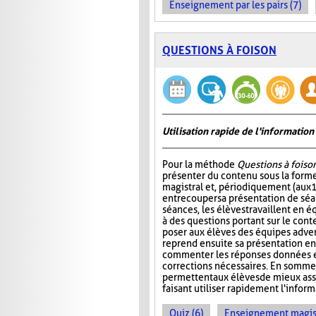
Enseignement par les pairs (7)
QUESTIONS À FOISON
Utilisation rapide de l'informati
Pour la méthode
Questions à foiso
présenter du contenu sous la for
magistral et, périodiquement (aux 
entrecouper sa présentation de séa
séances, les élèves travaillent en é
à des questions portant sur le cont
poser aux élèves des équipes adver
reprend ensuite sa présentation en
commenter les réponses données et
corrections nécessaires. En somme
permettent aux élèves de mieux ass
faisant utiliser rapidement l'info
Quiz (6)
Enseignement magist