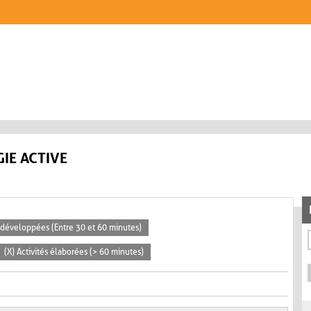
IE ACTIVE
s développées (Entre 30 et 60 minutes)
(X) Activités élaborées (> 60 minutes)