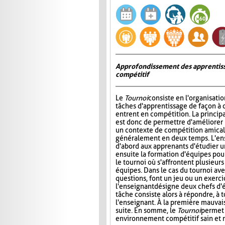
Approfondissement des apprentiss
compétitif
Le
Tournoi
consiste en l'organisati
tâches d'apprentissage de façon à 
entrent en compétition. La princip
est donc de permettre d'améliorer
un contexte de compétition amicale
généralement en deux temps. L'e
d'abord aux apprenants d'étudier un 
ensuite la formation d'équipes pour 
le tournoi où s'affrontent plusieur
équipes. Dans le cas du tournoi ave
questions, font un jeu ou un exerci
l'enseignant désigne deux chefs d'é
tâche consiste alors à répondre, à 
l'enseignant. À la première mauvais
suite. En somme, le
Tournoi
permet 
environnement compétitif sain et 