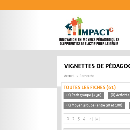
Aller au contenu principal
VIGNETTES DE PÉDAGOG
Accueil
Recherche
TOUTES LES FICHES (61)
(X) Petit groupe (< 30)
(X) Activité
(X) Moyen groupe (entre 30 et 100)
PAGES
1
2
3
4
›
»