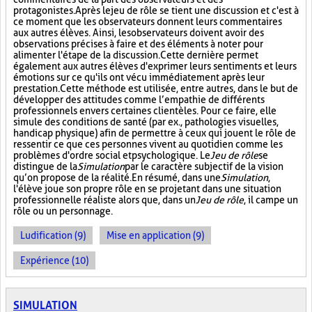
protagonistes. Après le jeu de rôle se tient une discussion et c'est à
ce moment que les observateurs donnent leurs commentaires
aux autres élèves. Ainsi, les observateurs doivent avoir des
observations précises à faire et des éléments à noter pour
alimenter l'étape de la discussion. Cette dernière permet
également aux autres élèves d'exprimer leurs sentiments et leurs
émotions sur ce qu'ils ont vécu immédiatement après leur
prestation. Cette méthode est utilisée, entre autres, dans le but de
développer des attitudes comme l’empathie de différents
professionnels envers certaines clientèles. Pour ce faire, elle
simule des conditions de santé (par ex., pathologies visuelles,
handicap physique) afin de permettre à ceux qui jouent le rôle de
ressentir ce que ces personnes vivent au quotidien comme les
problèmes d'ordre social et psychologique. Le
Jeu de rôle
se
distingue de la
Simulation
par le caractère subjectif de la vision
qu’on propose de la réalité. En résumé, dans une
Simulation
,
l'élève joue son propre rôle en se projetant dans une situation
professionnelle réaliste alors que, dans un
Jeu de rôle
, il campe un
rôle ou un personnage.
Ludification (9)
Mise en application (9)
Expérience (10)
SIMULATION