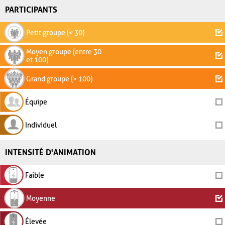
PARTICIPANTS
Petit groupe (< 30)
Moyen groupe (entre 30
et 100)
Grand groupe (> 100)
Équipe
Individuel
INTENSITÉ D'ANIMATION
Faible
Moyenne
Élevée