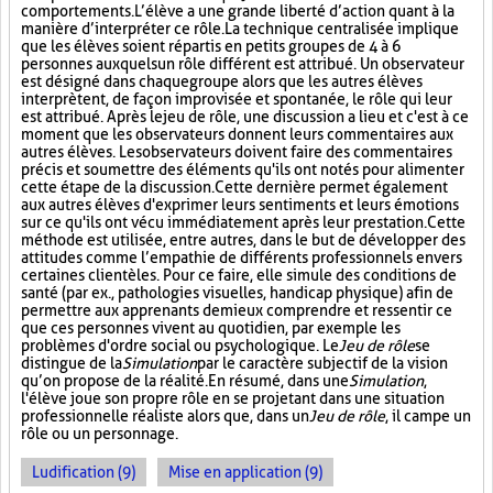
comportements. L’élève a une grande liberté d’action quant à la
manière d’interpréter ce rôle. La technique centralisée implique
que les élèves soient répartis en petits groupes de 4 à 6
personnes auxquels un rôle différent est attribué. Un observateur
est désigné dans chaque groupe alors que les autres élèves
interprètent, de façon improvisée et spontanée, le rôle qui leur
est attribué. Après le jeu de rôle, une discussion a lieu et c'est à ce
moment que les observateurs donnent leurs commentaires aux
autres élèves. Les observateurs doivent faire des commentaires
précis et soumettre des éléments qu'ils ont notés pour alimenter
cette étape de la discussion. Cette dernière permet également
aux autres élèves d'exprimer leurs sentiments et leurs émotions
sur ce qu'ils ont vécu immédiatement après leur prestation. Cette
méthode est utilisée, entre autres, dans le but de développer des
attitudes comme l’empathie de différents professionnels envers
certaines clientèles. Pour ce faire, elle simule des conditions de
santé (par ex., pathologies visuelles, handicap physique) afin de
permettre aux apprenants de mieux comprendre et ressentir ce
que ces personnes vivent au quotidien, par exemple les
problèmes d'ordre social ou psychologique. Le
Jeu de rôle
se
distingue de la
Simulation
par le caractère subjectif de la vision
qu’on propose de la réalité. En résumé, dans une
Simulation
,
l'élève joue son propre rôle en se projetant dans une situation
professionnelle réaliste alors que, dans un
Jeu de rôle
, il campe un
rôle ou un personnage.
Ludification (9)
Mise en application (9)