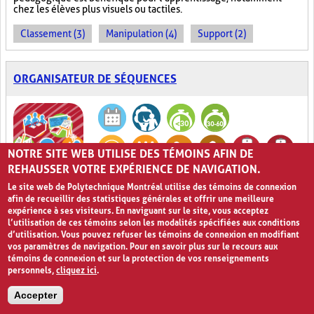
chez les élèves plus visuels ou tactiles.
Classement (3)
Manipulation (4)
Support (2)
ORGANISATEUR DE SÉQUENCES
NOTRE SITE WEB UTILISE DES TÉMOINS AFIN DE
REHAUSSER VOTRE EXPÉRIENCE DE NAVIGATION.
Le site web de Polytechnique Montréal utilise des témoins de connexion
Tout d’abord, ensuite et finalement!
0
afin de recueillir des statistiques générales et offrir une meilleure
expérience à ses visiteurs. En naviguant sur le site, vous acceptez
L’
Organisateur de séquences
est une technique permettant
l’utilisation de ces témoins selon les modalités spécifiées aux conditions
d’illustrer graphiquement les étapes consécutives d’une
d’utilisation. Vous pouvez refuser les témoins de connexion en modifiant
procédure précise. Elle s’applique généralement aux
vos paramètres de navigation. Pour en savoir plus sur le recours aux
apprentissages comportant différentes phases qui mènent à un
témoins de connexion et sur la protection de vos renseignements
résultat ou à une conséquence particulière. L’
Organisateur de
personnels,
cliquez ici
.
séquences
a comme but d’organiser l’information de manière
visuelle
grâce à l’utilisation de cartes ou de photos classées dans
Accepter
l’ordre pour représenter la progression ou l’évolution d’une
séquence, ou encore la régularité d’un cycle, comme celui des