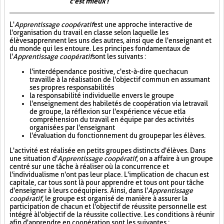
c'est mieux !
L'
Apprentissage coopératif
est une approche interactive de
l'organisation du travail en classe selon laquelle les
élèves apprennent les uns des autres, ainsi que de l'enseignant et
du monde qui les entoure. Les principes fondamentaux de
l'
Apprentissage coopératif
sont les suivants :
l'interdépendance positive, c'est-à-dire que chacun
travaille à la réalisation de l'objectif commun en assumant
ses propres responsabilités
la responsabilité individuelle envers le groupe
l'enseignement des habiletés de coopération via le travail
de groupe, la réflexion sur l'expérience vécue et la
compréhension du travail en équipe par des activités
organisées par l'enseignant
l'évaluation du fonctionnement du groupe par les élèves.
L'activité est réalisée en petits groupes distincts d'élèves. Dans
une situation d'
Apprentissage coopératif
, on a affaire à un groupe
centré sur une tâche à réaliser où la concurrence et
l'individualisme n'ont pas leur place. L'implication de chacun est
capitale, car tous sont là pour apprendre et tous ont pour tâche
d'enseigner à leurs coéquipiers. Ainsi, dans l'
Apprentissage
coopératif
, le groupe est organisé de manière à assurer la
participation de chacun et l'objectif de réussite personnelle est
intégré à l'objectif de la réussite collective. Les conditions à réunir
afin d'apprendre en coopération sont les suivantes :