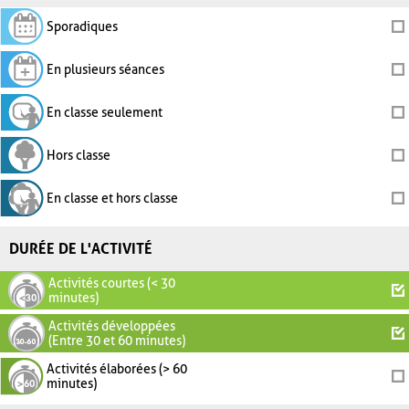
Sporadiques
En plusieurs séances
En classe seulement
Hors classe
En classe et hors classe
DURÉE DE L'ACTIVITÉ
Activités courtes (< 30
minutes)
Activités développées
(Entre 30 et 60 minutes)
Activités élaborées (> 60
minutes)