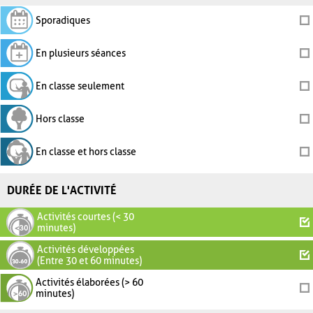
Sporadiques
En plusieurs séances
En classe seulement
Hors classe
En classe et hors classe
DURÉE DE L'ACTIVITÉ
Activités courtes (< 30
minutes)
Activités développées
(Entre 30 et 60 minutes)
Activités élaborées (> 60
minutes)