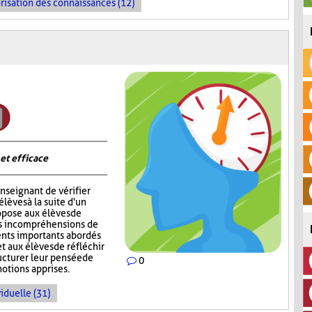
risation des connaissances (12)
 et efficace
nseignant de vérifier
èves à la suite d'un
opose aux élèves de
rs incompréhensions de
ents importants abordés
t aux élèves de réfléchir
ructurer leur pensée de
0
notions apprises.
iduelle (31)