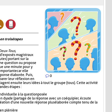
en trois étapes
Deux-Tous
,
 d'exposés magistraux
tes) portant sur la
 une question ou propose
oue une minute pour y
 importante car elle
éponse élaborée. Puis,
0
parer leur réflexion en
gent ensuite leurs idées à tout le groupe (tous). Cette activité
randes étapes :
dividuelle à la question posée
n dyade (partage de la réponse avec un coéquipier, écoute
réation d'une nouvelle réponse plus élaborée compte tenu de la
 en plénière