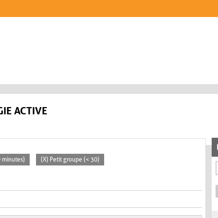
IE ACTIVE
0 minutes)
(X) Petit groupe (< 30)