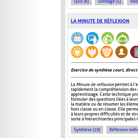
Quiz (6)
Sondage (5)
Valo
LA MINUTE DE RÉFLEXION
Exercice de synthèse court, direct
La
Minute de réflexion
permet à l’e
rapidement la compréhension des él
apprentissage. Cette technique pr
formuler des questions liées à leu
la matière ou de résumer les élém
hors classe ou en classe. Elle perme
à leurs propres difficultés et de st
sorte à hiérarchiser les principales 
Synthèse (19)
Réflexion indiv