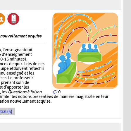
on nouvellement acquise
n
, l'enseignant doit
me d’enseignement
10-15 minutes),
nces de quiz. Lors de ces
quipe et doivent réfléchir
enu enseigné et les
ses. Le professeur
 prenant soin de
 d’apporter les
, les
Questions à foison
0
imiler les notions présentées de manière magistrale en leur
rmation nouvellement acquise.
ral (5)