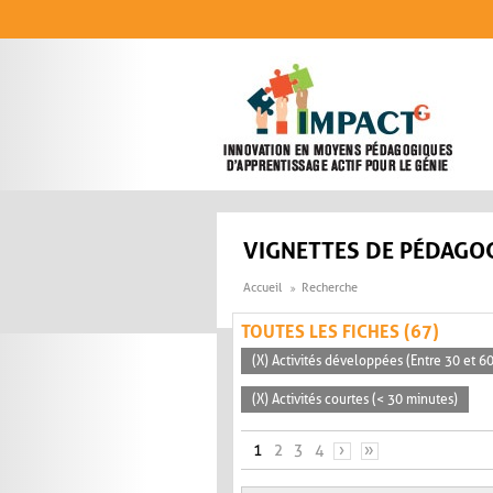
Aller au contenu principal
VIGNETTES DE PÉDAGOG
Accueil
Recherche
TOUTES LES FICHES (67)
(X) Activités développées (Entre 30 et 6
(X) Activités courtes (< 30 minutes)
PAGES
1
2
3
4
›
»