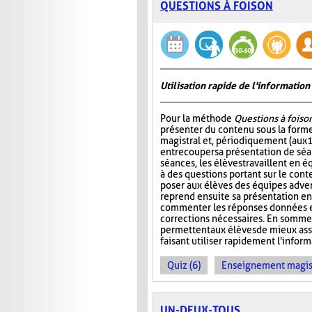
QUESTIONS À FOISON
Utilisation rapide de l'informati
Pour la méthode
Questions à foiso
présenter du contenu sous la for
magistral et, périodiquement (aux 
entrecouper sa présentation de séa
séances, les élèves travaillent en é
à des questions portant sur le cont
poser aux élèves des équipes adver
reprend ensuite sa présentation en
commenter les réponses données et
corrections nécessaires. En somme
permettent aux élèves de mieux ass
faisant utiliser rapidement l'info
Quiz (6)
Enseignement magist
UN-DEUX-TOUS