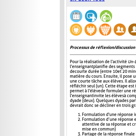
Processus de réflexion/discussion 
Pour la réalisation de l'activité
Un-
l'enseignant planifie des segments
de courte durée (entre 10 et 20 minu
matière du cours. Ensuite, il pose
une courte tâche aux élèves. Il all
réfléchir seul (un). Cette étape est
permet à l'élève de formuler une r
l'enseignant invite les élèves à com
dyade (deux). Quelques dyades parta
devrait donc se décliner en trois g
Formulation d'une réponse in
Formulation d’une réponse e
attentive de sa réponse et c
mise en commun)
Partage de la réponse finale