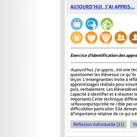
AUJOURD’HUI, J’AI APPRIS...
Exercice d'identification des appre
Aujourd'hui, j'ai appris...
est une te
questionner les élèves sur ce qu’ils
leçon. L'enseignant les invite à ré
apprentissages réalisés pour ensuit
puis, verbalement. Les élèves dével
capacité à identifier et à résumer 
importants. Cette technique diffère
réflexion
puisqu'elle ne cible pas 
difficulté en particulier. Elle dem
à l'importance relative de ce qui a é
Réflexion individuelle (31)
Va