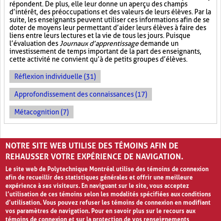
répondent. De plus, elle leur donne un aperçu des champs
d’intérêt, des préoccupations et des valeurs de leurs élèves. Par la
suite, les enseignants peuvent utiliser ces informations afin de se
doter de moyens leur permettant d’aider leurs élèves à faire des
liens entre leurs lectures et la vie de tous les jours. Puisque
l’évaluation des
Journaux d’apprentissage
demande un
investissement de temps important de la part des enseignants,
cette activité ne convient qu’à de petits groupes d’élèves.
Réflexion individuelle (31)
Approfondissement des connaissances (17)
Métacognition (7)
PAGES
NOTRE SITE WEB UTILISE DES TÉMOINS AFIN DE
1
2
›
»
REHAUSSER VOTRE EXPÉRIENCE DE NAVIGATION.
Le site web de Polytechnique Montréal utilise des témoins de connexion
afin de recueillir des statistiques générales et offrir une meilleure
expérience à ses visiteurs. En naviguant sur le site, vous acceptez
l’utilisation de ces témoins selon les modalités spécifiées aux conditions
d’utilisation. Vous pouvez refuser les témoins de connexion en modifiant
vos paramètres de navigation. Pour en savoir plus sur le recours aux
témoins de connexion et sur la protection de vos renseignements