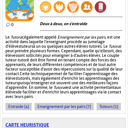
Deux à deux, on s'entraide
0
Le
Tutorat
, également appelé
Enseignement par les pairs
, est une
activité dans laquelle l'enseignant procède au jumelage
d'élèves tuteurs à un ou quelques autres élèves tutorés. Le
Tutorat
peut prendre plusieurs formes. Cependant, quelle qu'elle soit, des
élèves sont sollicités pour enseigner à d'autres élèves. Le couple
tuteur-tutoré doit être formé en tenant compte des forces des
apprenants, de leurs différentes compétences et de tout autre
facteur susceptible d'avoir des répercussions sur la qualité de leur
contact. Cette technique permet de faciliter l'apprentissage des
élèves tutorés, mais également d'enrichir les apprentissages des
tuteurs puisqu'enseigner est souvent une des meilleures façons
d'apprendre. En somme, le
Tutorat
est une activité permettant aux
élèves de faciliter et d'enrichir leurs apprentissages via le contact
avec leurs pairs.
Entraide (4)
Enseignement par les pairs (7)
Tuteurs (1)
CARTE HEURISTIQUE