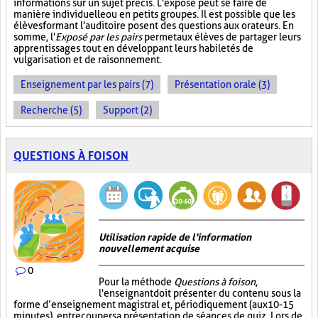
informations sur un sujet précis. L'exposé peut se faire de
manière individuelle ou en petits groupes. Il est possible que les
élèves formant l'auditoire posent des questions aux orateurs. En
somme, l'
Exposé par les pairs
permet aux élèves de partager leurs
apprentissages tout en développant leurs habiletés de
vulgarisation et de raisonnement.
Enseignement par les pairs (7)
Présentation orale (3)
Recherche (5)
Support (2)
QUESTIONS À FOISON
Utilisation rapide de l'information
nouvellement acquise
0
Pour la méthode
Questions à foison
,
l'enseignant doit présenter du contenu sous la
forme d’enseignement magistral et, périodiquement (aux 10-15
minutes), entrecouper sa présentation de séances de quiz. Lors de