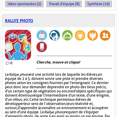
Idées spontanées (3)
Travail d'équipe (8)
Synthèse (19)
RALLYE PHOTO
Cherche, trouve et clique !
0
Le
Rallye photo
est une activité lors de laquelle les élèves, en
équipe de 2 à 5, doivent suivre une piste et prendre diverses
photos selon les consignes fournies par l'enseignant. Ce dernier
peut donc leur demander de prendre en photo des lieux précis,
d'un certain type de végétation ou encore d'objets spécifiques qui
doivent être trouvés par l'intermédiaire d'un texte, d'une énigme,
d'un rébus, etc. Cette technique permet aux élèves de
développer leur sens de l’observation, leur créativité et,
surtout, d'apprendre à connaître un environnement et à coopérer
au sein d'une équipe. Le
Rallye photo
requiert de s'équiper
d'appareils photo, de sorte à en avoir au moins un par équipe. Par