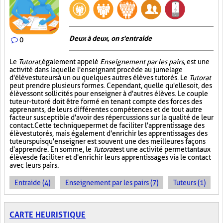
Deux à deux, on s'entraide
0
Le
Tutorat
, également appelé
Enseignement par les pairs
, est une
activité dans laquelle l'enseignant procède au jumelage
d'élèves tuteurs à un ou quelques autres élèves tutorés. Le
Tutorat
peut prendre plusieurs formes. Cependant, quelle qu'elle soit, des
élèves sont sollicités pour enseigner à d'autres élèves. Le couple
tuteur-tutoré doit être formé en tenant compte des forces des
apprenants, de leurs différentes compétences et de tout autre
facteur susceptible d'avoir des répercussions sur la qualité de leur
contact. Cette technique permet de faciliter l'apprentissage des
élèves tutorés, mais également d'enrichir les apprentissages des
tuteurs puisqu'enseigner est souvent une des meilleures façons
d'apprendre. En somme, le
Tutorat
est une activité permettant aux
élèves de faciliter et d'enrichir leurs apprentissages via le contact
avec leurs pairs.
Entraide (4)
Enseignement par les pairs (7)
Tuteurs (1)
CARTE HEURISTIQUE