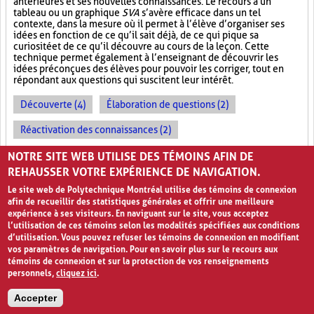
antérieures et ses nouvelles connaissances. Le recours à un
tableau ou un graphique
SVA
s’avère efficace dans un tel
contexte, dans la mesure où il permet à l’élève d’organiser ses
idées en fonction de ce qu’il sait déjà, de ce qui pique sa
curiosité et de ce qu’il découvre au cours de la leçon. Cette
technique permet également à l’enseignant de découvrir les
idées préconçues des élèves pour pouvoir les corriger, tout en
répondant aux questions qui suscitent leur intérêt.
Découverte (4)
Élaboration de questions (2)
Réactivation des connaissances (2)
Évolution des apprentissages (2)
NOTRE SITE WEB UTILISE DES TÉMOINS AFIN DE
REHAUSSER VOTRE EXPÉRIENCE DE NAVIGATION.
Le site web de Polytechnique Montréal utilise des témoins de connexion
afin de recueillir des statistiques générales et offrir une meilleure
expérience à ses visiteurs. En naviguant sur le site, vous acceptez
l’utilisation de ces témoins selon les modalités spécifiées aux conditions
d’utilisation. Vous pouvez refuser les témoins de connexion en modifiant
vos paramètres de navigation. Pour en savoir plus sur le recours aux
témoins de connexion et sur la protection de vos renseignements
personnels,
cliquez ici
.
Avis de confidentialité et conditions d’utilisation
Accepter