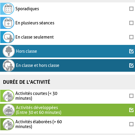
Sporadiques
En plusieurs séances
En classe seulement
Hors classe
En classe et hors classe
DURÉE DE L'ACTIVITÉ
Activités courtes (< 30
minutes)
Activités développées
(Entre 30 et 60 minutes)
Activités élaborées (> 60
minutes)