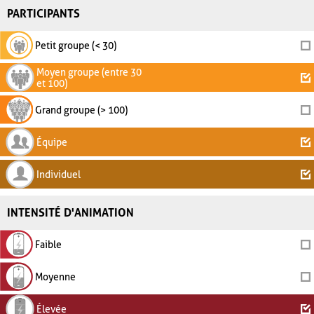
PARTICIPANTS
Petit groupe (< 30)
Moyen groupe (entre 30
et 100)
Grand groupe (> 100)
Équipe
Individuel
INTENSITÉ D'ANIMATION
Faible
Moyenne
Élevée