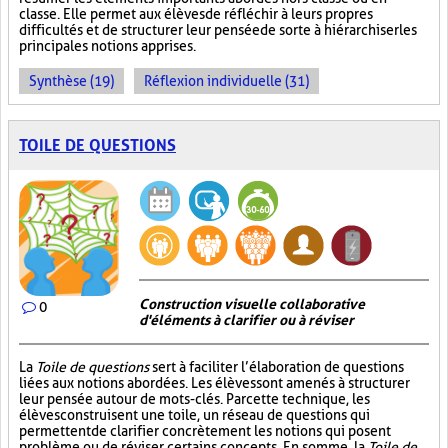
classe. Elle permet aux élèves de réfléchir à leurs propres
difficultés et de structurer leur pensée de sorte à hiérarchiser les
principales notions apprises.
Synthèse (19)
Réflexion individuelle (31)
TOILE DE QUESTIONS
Construction visuelle collaborative
0
d'éléments à clarifier ou à réviser
La
Toile de questions
sert à faciliter l’élaboration de questions
liées aux notions abordées. Les élèves sont amenés à structurer
leur pensée autour de mots-clés. Par cette technique, les
élèves construisent une toile, un réseau de questions qui
permettent de clarifier concrètement les notions qui posent
problème ou de réviser certains concepts. En somme, la
Toile de