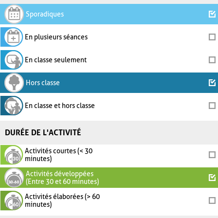
Sporadiques
En plusieurs séances
En classe seulement
Hors classe
En classe et hors classe
DURÉE DE L'ACTIVITÉ
Activités courtes (< 30
minutes)
Activités développées
(Entre 30 et 60 minutes)
Activités élaborées (> 60
minutes)