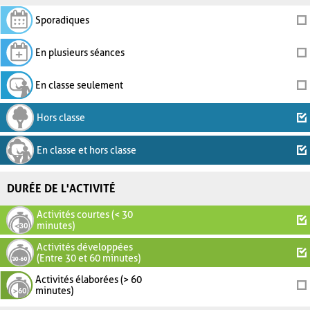
Sporadiques
En plusieurs séances
En classe seulement
Hors classe
En classe et hors classe
DURÉE DE L'ACTIVITÉ
Activités courtes (< 30
minutes)
Activités développées
(Entre 30 et 60 minutes)
Activités élaborées (> 60
minutes)