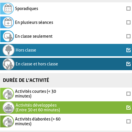
Sporadiques
En plusieurs séances
En classe seulement
Hors classe
En classe et hors classe
DURÉE DE L'ACTIVITÉ
Activités courtes (< 30
minutes)
Activités développées
(Entre 30 et 60 minutes)
Activités élaborées (> 60
minutes)