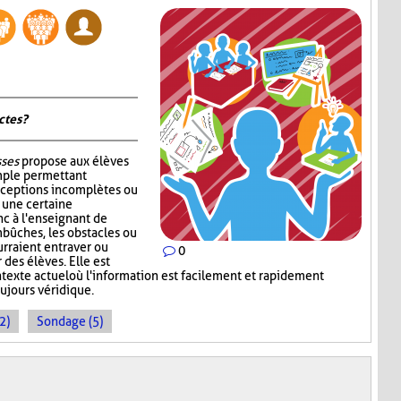
tes ?
sses
propose aux élèves
mple permettant
nceptions incomplètes ou
r une certaine
c à l'enseignant de
mbûches, les obstacles ou
rraient entraver ou
0
des élèves. Elle est
ntexte actuel où l'information est facilement et rapidement
oujours véridique.
2)
Sondage (5)