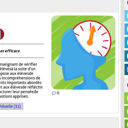
 et efficace
nseignant de vérifier
èves à la suite d'un
opose aux élèves de
rs incompréhensions de
ents importants abordés
t aux élèves de réfléchir
ructurer leur pensée de
0
notions apprises.
iduelle (31)