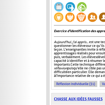
Exercice d'identification des appre
Aujourd'hui, j'ai appris...
est une te
questionner les élèves sur ce qu’ils
leçon. L'enseignant les invite à ré
apprentissages réalisés pour ensuit
puis, verbalement. Les élèves dével
capacité à identifier et à résumer 
importants. Cette technique diffère
réflexion
puisqu'elle ne cible pas 
difficulté en particulier. Elle dem
à l'importance relative de ce qui a é
Réflexion individuelle (31)
Va
CHASSE AUX IDÉES FAUSSES