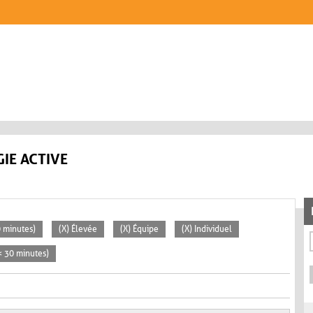
IE ACTIVE
0 minutes)
(X) Élevée
(X) Équipe
(X) Individuel
(< 30 minutes)