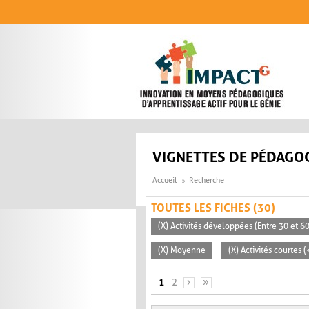
Aller au contenu principal
VIGNETTES DE PÉDAGOG
Accueil
Recherche
TOUTES LES FICHES (30)
(X) Activités développées (Entre 30 et 6
(X) Moyenne
(X) Activités courtes 
PAGES
1
2
›
»