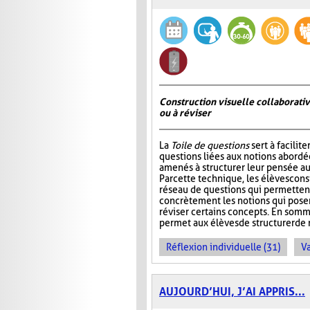
Construction visuelle collaborativ
ou à réviser
La
Toile de questions
sert à facilite
questions liées aux notions abordée
amenés à structurer leur pensée au
Par cette technique, les élèves cons
réseau de questions qui permettent 
concrètement les notions qui pos
réviser certains concepts. En somm
permet aux élèves de structurer de 
Réflexion individuelle (31)
Va
AUJOURD’HUI, J’AI APPRIS...