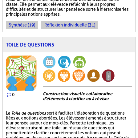
classe. Elle permet aux élèves de réfléchir à leurs propres
difficultés et de structurer leur pensée de sorte à hiérarchiser les
principales notions apprises.
Synthèse (19)
Réflexion individuelle (31)
TOILE DE QUESTIONS
Construction visuelle collaborative
0
d'éléments à clarifier ou à réviser
La
Toile de questions
sert à faciliter l’élaboration de questions
liées aux notions abordées. Les élèves sont amenés à structurer
leur pensée autour de mots-clés. Par cette technique, les
élèves construisent une toile, un réseau de questions qui
permettent de clarifier concrètement les notions qui posent
problème ou de réviser certains concepts. En somme, la
Toile de