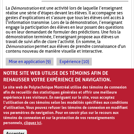
La
Démonstration
est une activité lors de laquelle l’enseignant
réalise une série d’étapes devant les élèves. Il accompagne ses
gestes d’explications et s’assure que tous les élèves ont accès à
l’information transmise. Lors de la démonstration, l’enseignant
engage la participation des élèves en leur posant des questions
ou en leur demandant de formuler des prédictions. Une fois la
démonstration terminée, l’enseignant propose aux élèves un
travail de suivi afin de clore l’activité. En somme, la
Démonstration
permet aux élèves de prendre connaissance d'un
contenu nouveau de manière visuelle et interactive.
Mise en application (9)
Expérience (10)
Observations (4)
NOTRE SITE WEB UTILISE DES TÉMOINS AFIN DE
REHAUSSER VOTRE EXPÉRIENCE DE NAVIGATION.
Le site web de Polytechnique Montréal utilise des témoins de connexion
afin de recueillir des statistiques générales et offrir une meilleure
expérience à ses visiteurs. En naviguant sur le site, vous acceptez
l’utilisation de ces témoins selon les modalités spécifiées aux conditions
d’utilisation. Vous pouvez refuser les témoins de connexion en modifiant
vos paramètres de navigation. Pour en savoir plus sur le recours aux
témoins de connexion et sur la protection de vos renseignements
personnels,
cliquez ici
.
Avis de confidentialité et conditions d’utilisation
Accepter