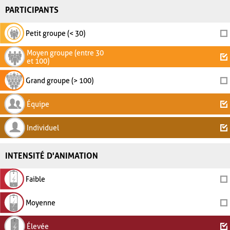
PARTICIPANTS
Petit groupe (< 30)
Moyen groupe (entre 30
et 100)
Grand groupe (> 100)
Équipe
Individuel
INTENSITÉ D'ANIMATION
Faible
Moyenne
Élevée