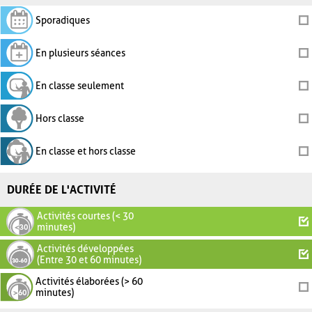
Sporadiques
En plusieurs séances
En classe seulement
Hors classe
En classe et hors classe
DURÉE DE L'ACTIVITÉ
Activités courtes (< 30
minutes)
Activités développées
(Entre 30 et 60 minutes)
Activités élaborées (> 60
minutes)