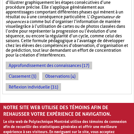
d’illustrer graphiquement les étapes consécutives d’une
procédure précise. Elle s’applique généralement aux
apprentissages comportant différentes phases qui mènent à un
résultat ou à une conséquence particulière. L’
Organisateur de
séquences
a comme but d’organiser l’information de manière
visuelle
grâce à l’utilisation de cartes ou de photos classées dans
l’ordre pour représenter la progression ou l’évolution d’une
séquence, ou encore la régularité d’un cycle, comme celui des
saisons. Cette formule pédagogique a l’avantage de développer
chez les élèves des compétences d’observation, d’organisation et
de prédiction, tout leur demandant un effort de concentration
pour la création d’interférences.
Approfondissement des connaissances (17)
Classement (3)
Observations (4)
Réflexion individuelle (31)
PAGES
NOTRE SITE WEB UTILISE DES TÉMOINS AFIN DE
1
2
›
»
REHAUSSER VOTRE EXPÉRIENCE DE NAVIGATION.
Le site web de Polytechnique Montréal utilise des témoins de connexion
afin de recueillir des statistiques générales et offrir une meilleure
expérience à ses visiteurs. En naviguant sur le site, vous acceptez