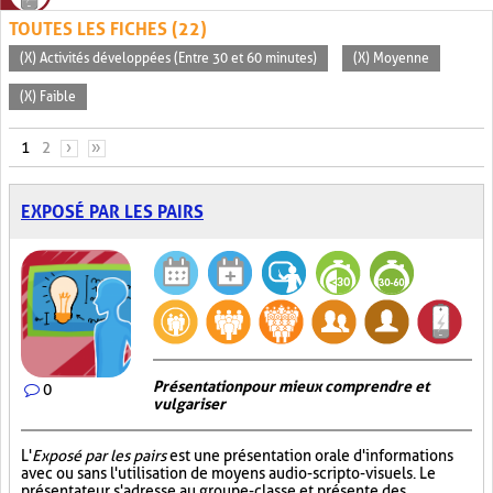
TOUTES LES FICHES (22)
(X) Activités développées (Entre 30 et 60 minutes)
(X) Moyenne
(X) Faible
PAGES
1
2
›
»
EXPOSÉ PAR LES PAIRS
Présentation pour mieux comprendre et
0
vulgariser
L'
Exposé par les pairs
est une présentation orale d'informations
avec ou sans l'utilisation de moyens audio-scripto-visuels. Le
présentateur s'adresse au groupe-classe et présente des