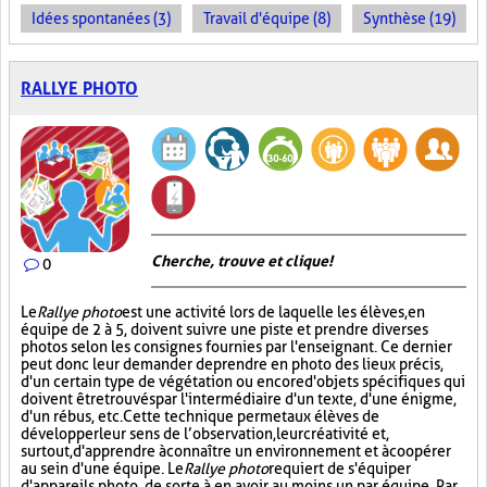
Idées spontanées (3)
Travail d'équipe (8)
Synthèse (19)
RALLYE PHOTO
Cherche, trouve et clique !
0
Le
Rallye photo
est une activité lors de laquelle les élèves, en
équipe de 2 à 5, doivent suivre une piste et prendre diverses
photos selon les consignes fournies par l'enseignant. Ce dernier
peut donc leur demander de prendre en photo des lieux précis,
d'un certain type de végétation ou encore d'objets spécifiques qui
doivent être trouvés par l'intermédiaire d'un texte, d'une énigme,
d'un rébus, etc. Cette technique permet aux élèves de
développer leur sens de l’observation, leur créativité et,
surtout, d'apprendre à connaître un environnement et à coopérer
au sein d'une équipe. Le
Rallye photo
requiert de s'équiper
d'appareils photo, de sorte à en avoir au moins un par équipe. Par