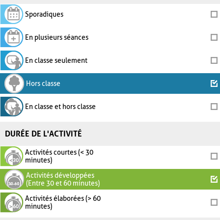
Sporadiques
En plusieurs séances
En classe seulement
Hors classe
En classe et hors classe
DURÉE DE L'ACTIVITÉ
Activités courtes (< 30
minutes)
Activités développées
(Entre 30 et 60 minutes)
Activités élaborées (> 60
minutes)