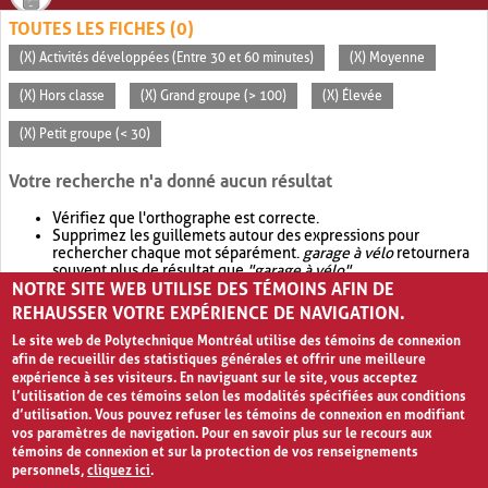
TOUTES LES FICHES (0)
(X) Activités développées (Entre 30 et 60 minutes)
(X) Moyenne
(X) Hors classe
(X) Grand groupe (> 100)
(X) Élevée
(X) Petit groupe (< 30)
Votre recherche n'a donné aucun résultat
Vérifiez que l'orthographe est correcte.
Supprimez les guillemets autour des expressions pour
rechercher chaque mot séparément.
garage à vélo
retournera
souvent plus de résultat que
"garage à vélo"
.
NOTRE SITE WEB UTILISE DES TÉMOINS AFIN DE
Envisagez d'élargir votre recherche avec
OR
.
garage OR vélo
retournera souvent plus de résultat que
garage à vélo
.
REHAUSSER VOTRE EXPÉRIENCE DE NAVIGATION.
Le site web de Polytechnique Montréal utilise des témoins de connexion
afin de recueillir des statistiques générales et offrir une meilleure
expérience à ses visiteurs. En naviguant sur le site, vous acceptez
l’utilisation de ces témoins selon les modalités spécifiées aux conditions
d’utilisation. Vous pouvez refuser les témoins de connexion en modifiant
vos paramètres de navigation. Pour en savoir plus sur le recours aux
témoins de connexion et sur la protection de vos renseignements
personnels,
cliquez ici
.
Avis de confidentialité et conditions d’utilisation