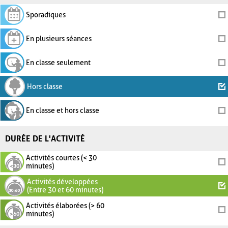
Sporadiques
En plusieurs séances
En classe seulement
Hors classe
En classe et hors classe
DURÉE DE L'ACTIVITÉ
Activités courtes (< 30
minutes)
Activités développées
(Entre 30 et 60 minutes)
Activités élaborées (> 60
minutes)