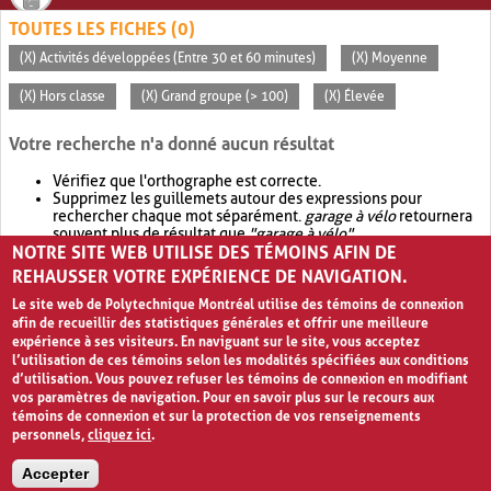
TOUTES LES FICHES (0)
(X) Activités développées (Entre 30 et 60 minutes)
(X) Moyenne
(X) Hors classe
(X) Grand groupe (> 100)
(X) Élevée
Votre recherche n'a donné aucun résultat
Vérifiez que l'orthographe est correcte.
Supprimez les guillemets autour des expressions pour
rechercher chaque mot séparément.
garage à vélo
retournera
souvent plus de résultat que
"garage à vélo"
.
NOTRE SITE WEB UTILISE DES TÉMOINS AFIN DE
Envisagez d'élargir votre recherche avec
OR
.
garage OR vélo
retournera souvent plus de résultat que
garage à vélo
.
REHAUSSER VOTRE EXPÉRIENCE DE NAVIGATION.
Le site web de Polytechnique Montréal utilise des témoins de connexion
afin de recueillir des statistiques générales et offrir une meilleure
expérience à ses visiteurs. En naviguant sur le site, vous acceptez
l’utilisation de ces témoins selon les modalités spécifiées aux conditions
d’utilisation. Vous pouvez refuser les témoins de connexion en modifiant
vos paramètres de navigation. Pour en savoir plus sur le recours aux
témoins de connexion et sur la protection de vos renseignements
personnels,
cliquez ici
.
Avis de confidentialité et conditions d’utilisation
Accepter