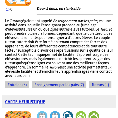
Deux à deux, on s'entraide
0
Le
Tutorat
, également appelé
Enseignement par les pairs
, est une
activité dans laquelle l'enseignant procède au jumelage
d'élèves tuteurs à un ou quelques autres élèves tutorés. Le
Tutorat
peut prendre plusieurs formes. Cependant, quelle qu'elle soit, des
élèves sont sollicités pour enseigner à d'autres élèves. Le couple
tuteur-tutoré doit être formé en tenant compte des forces des
apprenants, de leurs différentes compétences et de tout autre
facteur susceptible d'avoir des répercussions sur la qualité de leur
contact. Cette technique permet de faciliter l'apprentissage des
élèves tutorés, mais également d'enrichir les apprentissages des
tuteurs puisqu'enseigner est souvent une des meilleures façons
d'apprendre. En somme, le
Tutorat
est une activité permettant aux
élèves de faciliter et d'enrichir leurs apprentissages via le contact
avec leurs pairs.
Entraide (4)
Enseignement par les pairs (7)
Tuteurs (1)
CARTE HEURISTIQUE