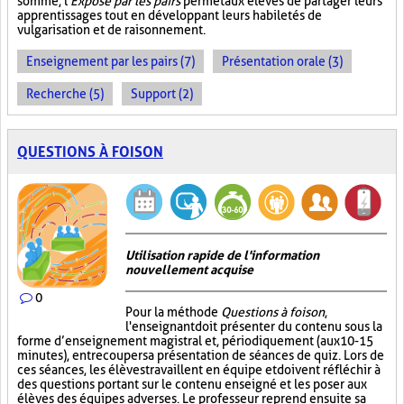
somme, l'
Exposé par les pairs
permet aux élèves de partager leurs
apprentissages tout en développant leurs habiletés de
vulgarisation et de raisonnement.
Enseignement par les pairs (7)
Présentation orale (3)
Recherche (5)
Support (2)
QUESTIONS À FOISON
Utilisation rapide de l'information
nouvellement acquise
0
Pour la méthode
Questions à foison
,
l'enseignant doit présenter du contenu sous la
forme d’enseignement magistral et, périodiquement (aux 10-15
minutes), entrecouper sa présentation de séances de quiz. Lors de
ces séances, les élèves travaillent en équipe et doivent réfléchir à
des questions portant sur le contenu enseigné et les poser aux
élèves des équipes adverses. Le professeur reprend ensuite sa