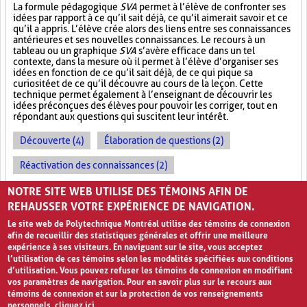
La formule pédagogique
SVA
permet à l’élève de confronter ses
idées par rapport à ce qu’il sait déjà, ce qu’il aimerait savoir et ce
qu’il a appris. L’élève crée alors des liens entre ses connaissances
antérieures et ses nouvelles connaissances. Le recours à un
tableau ou un graphique
SVA
s’avère efficace dans un tel
contexte, dans la mesure où il permet à l’élève d’organiser ses
idées en fonction de ce qu’il sait déjà, de ce qui pique sa
curiosité et de ce qu’il découvre au cours de la leçon. Cette
technique permet également à l’enseignant de découvrir les
idées préconçues des élèves pour pouvoir les corriger, tout en
répondant aux questions qui suscitent leur intérêt.
Découverte (4)
Élaboration de questions (2)
Réactivation des connaissances (2)
Évolution des apprentissages (2)
NOTRE SITE WEB UTILISE DES TÉMOINS AFIN DE
REHAUSSER VOTRE EXPÉRIENCE DE NAVIGATION.
Le site web de Polytechnique Montréal utilise des témoins de connexion
afin de recueillir des statistiques générales et offrir une meilleure
expérience à ses visiteurs. En naviguant sur le site, vous acceptez
l’utilisation de ces témoins selon les modalités spécifiées aux conditions
d’utilisation. Vous pouvez refuser les témoins de connexion en modifiant
vos paramètres de navigation. Pour en savoir plus sur le recours aux
témoins de connexion et sur la protection de vos renseignements
personnels,
cliquez ici
.