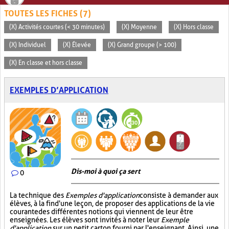
TOUTES LES FICHES (7)
(X) Activités courtes (< 30 minutes)
(X) Moyenne
(X) Hors classe
(X) Individuel
(X) Élevée
(X) Grand groupe (> 100)
(X) En classe et hors classe
EXEMPLES D’APPLICATION
Dis-moi à quoi ça sert
0
La technique des
Exemples d'application
consiste à demander aux
élèves, à la fin d'une leçon, de proposer des applications de la vie
courante des différentes notions qui viennent de leur être
enseignées. Les élèves sont invités à noter leur
Exemple
d'application
sur un petit carton fourni par l'enseignant. Ainsi, une