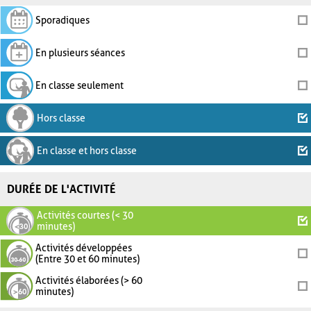
Sporadiques
En plusieurs séances
En classe seulement
Hors classe
En classe et hors classe
DURÉE DE L'ACTIVITÉ
Activités courtes (< 30
minutes)
Activités développées
(Entre 30 et 60 minutes)
Activités élaborées (> 60
minutes)