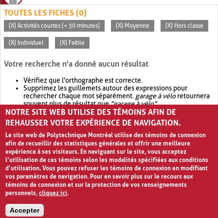
TOUTES LES FICHES (0)
(X) Activités courtes (< 30 minutes)
(X) Moyenne
(X) Hors classe
(X) Individuel
(X) Faible
Votre recherche n'a donné aucun résultat
Vérifiez que l'orthographe est correcte.
Supprimez les guillemets autour des expressions pour
rechercher chaque mot séparément.
garage à vélo
retournera
souvent plus de résultat que
"garage à vélo"
.
NOTRE SITE WEB UTILISE DES TÉMOINS AFIN DE
Envisagez d'élargir votre recherche avec
OR
.
garage OR vélo
retournera souvent plus de résultat que
garage à vélo
.
REHAUSSER VOTRE EXPÉRIENCE DE NAVIGATION.
Le site web de Polytechnique Montréal utilise des témoins de connexion
afin de recueillir des statistiques générales et offrir une meilleure
expérience à ses visiteurs. En naviguant sur le site, vous acceptez
l’utilisation de ces témoins selon les modalités spécifiées aux conditions
d’utilisation. Vous pouvez refuser les témoins de connexion en modifiant
vos paramètres de navigation. Pour en savoir plus sur le recours aux
témoins de connexion et sur la protection de vos renseignements
personnels,
cliquez ici
.
Avis de confidentialité et conditions d’utilisation
Accepter