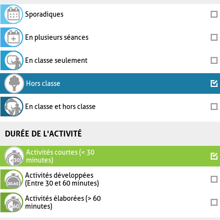
Sporadiques
En plusieurs séances
En classe seulement
Hors classe
En classe et hors classe
DURÉE DE L'ACTIVITÉ
Activités courtes (< 30
minutes)
Activités développées
(Entre 30 et 60 minutes)
Activités élaborées (> 60
minutes)