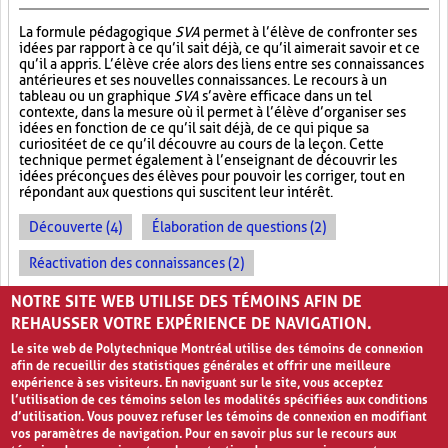
La formule pédagogique
SVA
permet à l’élève de confronter ses
idées par rapport à ce qu’il sait déjà, ce qu’il aimerait savoir et ce
qu’il a appris. L’élève crée alors des liens entre ses connaissances
antérieures et ses nouvelles connaissances. Le recours à un
tableau ou un graphique
SVA
s’avère efficace dans un tel
contexte, dans la mesure où il permet à l’élève d’organiser ses
idées en fonction de ce qu’il sait déjà, de ce qui pique sa
curiosité et de ce qu’il découvre au cours de la leçon. Cette
technique permet également à l’enseignant de découvrir les
idées préconçues des élèves pour pouvoir les corriger, tout en
répondant aux questions qui suscitent leur intérêt.
Découverte (4)
Élaboration de questions (2)
Réactivation des connaissances (2)
Évolution des apprentissages (2)
NOTRE SITE WEB UTILISE DES TÉMOINS AFIN DE
REHAUSSER VOTRE EXPÉRIENCE DE NAVIGATION.
Le site web de Polytechnique Montréal utilise des témoins de connexion
afin de recueillir des statistiques générales et offrir une meilleure
expérience à ses visiteurs. En naviguant sur le site, vous acceptez
l’utilisation de ces témoins selon les modalités spécifiées aux conditions
d’utilisation. Vous pouvez refuser les témoins de connexion en modifiant
vos paramètres de navigation. Pour en savoir plus sur le recours aux