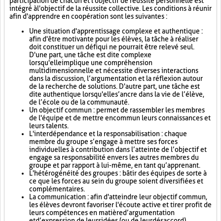
participation de chacun et l'objectif de réussite personnelle est
intégré à l'objectif de la réussite collective. Les conditions à réunir
afin d'apprendre en coopération sont les suivantes :
Une situation d'apprentissage complexe et authentique :
afin d'être motivante pour les élèves, la tâche à réaliser
doit constituer un défi qui ne pourrait être relevé seul.
D'une part, une tâche est dite complexe
lorsqu'elle implique une compréhension
multidimensionnelle et nécessite diverses interactions
dans la discussion, l’argumentation et la réflexion autour
de la recherche de solutions. D'autre part, une tâche est
dite authentique lorsqu'elle s’ancre dans la vie de l’élève,
de l’école ou de la communauté.
Un objectif commun : permet de rassembler les membres
de l'équipe et de mettre en commun leurs connaissances et
leurs talents.
L'interdépendance et la responsabilisation : chaque
membre du groupe s’engage à mettre ses forces
individuelles à contribution dans l’atteinte de l’objectif et
engage sa responsabilité envers les autres membres du
groupe et par rapport à lui-même, en tant qu’apprenant.
L'hétérogénéité des groupes : bâtir des équipes de sorte à
ce que les forces au sein du groupe soient diversifiées et
complémentaires.
La communication : afin d'atteindre leur objectif commun,
les élèves devront favoriser l'écoute active et tirer profit de
leurs compétences en matière d’argumentation
et d’expression de leurs idées (ou de leur désaccord).