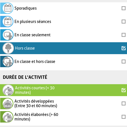
Sporadiques
En plusieurs séances
En classe seulement
Hors classe
En classe et hors classe
DURÉE DE L'ACTIVITÉ
Activités courtes (< 30
minutes)
Activités développées
(Entre 30 et 60 minutes)
Activités élaborées (> 60
minutes)