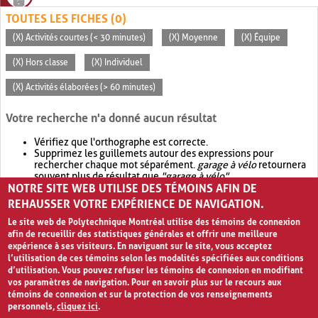
TOUTES LES FICHES (0)
(X) Activités courtes (< 30 minutes)
(X) Moyenne
(X) Équipe
(X) Hors classe
(X) Individuel
(X) Activités élaborées (> 60 minutes)
Votre recherche n'a donné aucun résultat
Vérifiez que l'orthographe est correcte.
Supprimez les guillemets autour des expressions pour
rechercher chaque mot séparément.
garage à vélo
retournera
souvent plus de résultat que
"garage à vélo"
.
NOTRE SITE WEB UTILISE DES TÉMOINS AFIN DE
Envisagez d'élargir votre recherche avec
OR
.
garage OR vélo
retournera souvent plus de résultat que
garage à vélo
.
REHAUSSER VOTRE EXPÉRIENCE DE NAVIGATION.
Le site web de Polytechnique Montréal utilise des témoins de connexion
afin de recueillir des statistiques générales et offrir une meilleure
expérience à ses visiteurs. En naviguant sur le site, vous acceptez
l’utilisation de ces témoins selon les modalités spécifiées aux conditions
d’utilisation. Vous pouvez refuser les témoins de connexion en modifiant
vos paramètres de navigation. Pour en savoir plus sur le recours aux
témoins de connexion et sur la protection de vos renseignements
personnels,
cliquez ici
.
Avis de confidentialité et conditions d’utilisation