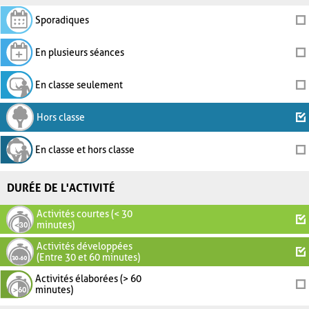
Sporadiques
En plusieurs séances
En classe seulement
Hors classe
En classe et hors classe
DURÉE DE L'ACTIVITÉ
Activités courtes (< 30
minutes)
Activités développées
(Entre 30 et 60 minutes)
Activités élaborées (> 60
minutes)