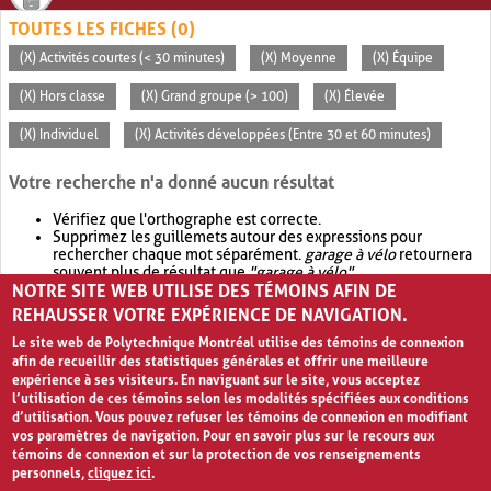
TOUTES LES FICHES (0)
(X) Activités courtes (< 30 minutes)
(X) Moyenne
(X) Équipe
(X) Hors classe
(X) Grand groupe (> 100)
(X) Élevée
(X) Individuel
(X) Activités développées (Entre 30 et 60 minutes)
Votre recherche n'a donné aucun résultat
Vérifiez que l'orthographe est correcte.
Supprimez les guillemets autour des expressions pour
rechercher chaque mot séparément.
garage à vélo
retournera
souvent plus de résultat que
"garage à vélo"
.
NOTRE SITE WEB UTILISE DES TÉMOINS AFIN DE
Envisagez d'élargir votre recherche avec
OR
.
garage OR vélo
retournera souvent plus de résultat que
garage à vélo
.
REHAUSSER VOTRE EXPÉRIENCE DE NAVIGATION.
Le site web de Polytechnique Montréal utilise des témoins de connexion
afin de recueillir des statistiques générales et offrir une meilleure
expérience à ses visiteurs. En naviguant sur le site, vous acceptez
l’utilisation de ces témoins selon les modalités spécifiées aux conditions
d’utilisation. Vous pouvez refuser les témoins de connexion en modifiant
vos paramètres de navigation. Pour en savoir plus sur le recours aux
témoins de connexion et sur la protection de vos renseignements
personnels,
cliquez ici
.
Avis de confidentialité et conditions d’utilisation