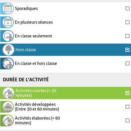
Sporadiques
En plusieurs séances
En classe seulement
Hors classe
En classe et hors classe
DURÉE DE L'ACTIVITÉ
Activités courtes (< 30
minutes)
Activités développées
(Entre 30 et 60 minutes)
Activités élaborées (> 60
minutes)