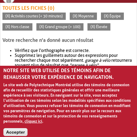
TOUTES LES FICHES (0)
(X) Activités courtes (< 30 minutes)
(X) Moyenne
(X) Équipe
(X) Hors classe
(X) Grand groupe (> 100)
(X) Élevée
Votre recherche n'a donné aucun résultat
Vérifiez que l'orthographe est correcte.
Supprimez les guillemets autour des expressions pour
rechercher chaque mot séparément.
garage à vélo
retournera
souvent plus de résultat que
"garage à vélo"
.
NOTRE SITE WEB UTILISE DES TÉMOINS AFIN DE
Envisagez d'élargir votre recherche avec
OR
.
garage OR vélo
retournera souvent plus de résultat que
garage à vélo
.
REHAUSSER VOTRE EXPÉRIENCE DE NAVIGATION.
Le site web de Polytechnique Montréal utilise des témoins de connexion
afin de recueillir des statistiques générales et offrir une meilleure
expérience à ses visiteurs. En naviguant sur le site, vous acceptez
l’utilisation de ces témoins selon les modalités spécifiées aux conditions
d’utilisation. Vous pouvez refuser les témoins de connexion en modifiant
vos paramètres de navigation. Pour en savoir plus sur le recours aux
témoins de connexion et sur la protection de vos renseignements
personnels,
cliquez ici
.
Avis de confidentialité et conditions d’utilisation
Accepter