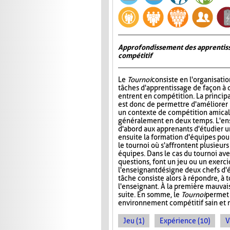
Approfondissement des apprentiss
compétitif
Le
Tournoi
consiste en l'organisati
tâches d'apprentissage de façon à 
entrent en compétition. La princip
est donc de permettre d'améliorer
un contexte de compétition amicale
généralement en deux temps. L'e
d'abord aux apprenants d'étudier un 
ensuite la formation d'équipes pour 
le tournoi où s'affrontent plusieur
équipes. Dans le cas du tournoi ave
questions, font un jeu ou un exerci
l'enseignant désigne deux chefs d'é
tâche consiste alors à répondre, à 
l'enseignant. À la première mauvais
suite. En somme, le
Tournoi
permet 
environnement compétitif sain et 
Jeu (1)
Expérience (10)
V