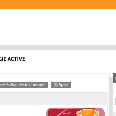
IE ACTIVE
Activités élaborées (> 60 minutes)
(X) Équipe