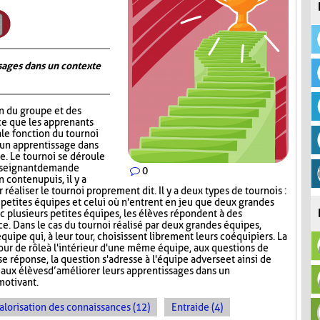
ages dans un contexte
on du groupe et des
ce que les apprenants
ale fonction du tournoi
 un apprentissage dans
. Le tournoi se déroule
nseignant demande
0
contenu puis, il y a
réaliser le tournoi proprement dit. Il y a deux types de tournois :
s petites équipes et celui où n'entrent en jeu que deux grandes
c plusieurs petites équipes, les élèves répondent à des
ce. Dans le cas du tournoi réalisé par deux grandes équipes,
quipe qui, à leur tour, choisissent librement leurs coéquipiers. La
tour de rôle à l'intérieur d'une même équipe, aux questions de
e réponse, la question s'adresse à l'équipe adverse et ainsi de
aux élèves d’améliorer leurs apprentissages dans un
motivant.
alorisation des connaissances (12)
Entraide (4)