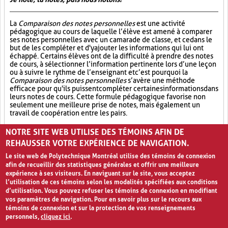
La
Comparaison des notes personnelles
est une activité
pédagogique au cours de laquelle l’élève est amené à comparer
ses notes personnelles avec un camarade de classe, et ce dans le
but de les compléter et d'y ajouter les informations qui lui ont
échappé. Certains élèves ont de la difficulté à prendre des notes
de cours, à sélectionner l’information pertinente lors d’une leçon
ou à suivre le rythme de l’enseignant et c’est pourquoi la
Comparaison des notes personnelles
s’avère une méthode
efficace pour qu'ils puissent compléter certaines informations dans
leurs notes de cours. Cette formule pédagogique favorise non
seulement une meilleure prise de notes, mais également un
travail de coopération entre les pairs.
Partage (13)
Synthèse (19)
Analyse critique (12)
NOTRE SITE WEB UTILISE DES TÉMOINS AFIN DE
REHAUSSER VOTRE EXPÉRIENCE DE NAVIGATION.
Le site web de Polytechnique Montréal utilise des témoins de connexion
afin de recueillir des statistiques générales et offrir une meilleure
expérience à ses visiteurs. En naviguant sur le site, vous acceptez
l’utilisation de ces témoins selon les modalités spécifiées aux conditions
d’utilisation. Vous pouvez refuser les témoins de connexion en modifiant
vos paramètres de navigation. Pour en savoir plus sur le recours aux
témoins de connexion et sur la protection de vos renseignements
personnels,
cliquez ici
.
Avis de confidentialité et conditions d’utilisation