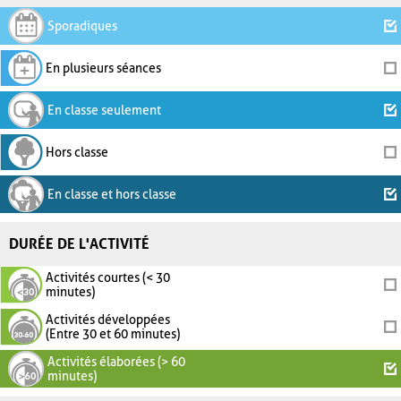
Sporadiques
En plusieurs séances
En classe seulement
Hors classe
En classe et hors classe
DURÉE DE L'ACTIVITÉ
Activités courtes (< 30
minutes)
Activités développées
(Entre 30 et 60 minutes)
Activités élaborées (> 60
minutes)