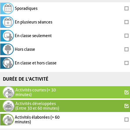
Sporadiques
En plusieurs séances
En classe seulement
Hors classe
En classe et hors classe
DURÉE DE L'ACTIVITÉ
Activités courtes (< 30
minutes)
Activités développées
(Entre 30 et 60 minutes)
Activités élaborées (> 60
minutes)