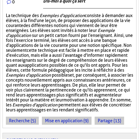
Dis-moi à quoi ça sert
0
La technique des
Exemples d'application
consiste à demander aux
élèves, à la fin d'une leçon, de proposer des applications de la vie
courante des différentes notions qui viennent de leur être
enseignées. Les élèves sont invités à noter leur
Exemple
d'application
sur un petit carton fourni par l'enseignant. Ainsi, une
fois l'exercice terminé, les élèves ont accès à une banque
d'applications de la vie courante pour une notion spécifique. Non
seulement cette technique est facile à mettre en place et rapide
d'exécution, mais elle a aussi l'avantage d'informer rapidement
les enseignants sur le degré de compréhension de leurs élèves
quant aux applications possibles de ce qu'ils ont appris. Pour les
élèves, cette formule pédagogique les incite à réfléchir à des
Exemples d'application
possibles et, par conséquent, à associer les
concepts nouvellement appris aux connaissances antérieures, ce
qui renforce leurs apprentissages. De plus, elle leur permet de
voir plus clairement la pertinence de ce qu'ils apprennent, ce qui
rend leurs apprentissages plus significatifs et augmente leur
intérêt pour la matière et leur motivation à apprendre. En somme,
les
Exemples d'application
permettent aux élèves de concrétiser
leurs apprentissages en les rendant significatifs.
Recherche (5)
Mise en application (9)
Partage (13)