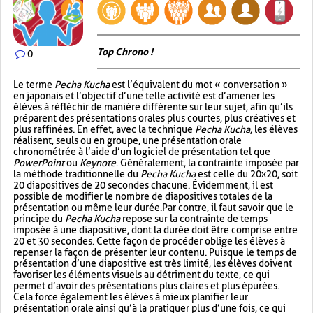
Top Chrono !
0
Le terme
Pecha Kucha
est l’équivalent du mot « conversation »
en japonais et l’objectif d’une telle activité est d’amener les
élèves à réfléchir de manière différente sur leur sujet, afin qu’ils
préparent des présentations orales plus courtes, plus créatives et
plus raffinées. En effet, avec la technique
Pecha Kucha
, les élèves
réalisent, seuls ou en groupe, une présentation orale
chronométrée à l’aide d’un logiciel de présentation tel que
PowerPoint
ou
Keynote
. Généralement, la contrainte imposée par
la méthode traditionnelle du
Pecha Kucha
est celle du 20x20, soit
20 diapositives de 20 secondes chacune. Évidemment, il est
possible de modifier le nombre de diapositives totales de la
présentation ou même leur durée. Par contre, il faut savoir que le
principe du
Pecha Kucha
repose sur la contrainte de temps
imposée à une diapositive, dont la durée doit être comprise entre
20 et 30 secondes. Cette façon de procéder oblige les élèves à
repenser la façon de présenter leur contenu. Puisque le temps de
présentation d’une diapositive est très limité, les élèves doivent
favoriser les éléments visuels au détriment du texte, ce qui
permet d’avoir des présentations plus claires et plus épurées.
Cela force également les élèves à mieux planifier leur
présentation orale ainsi qu’à la pratiquer plus d’une fois, ce qui