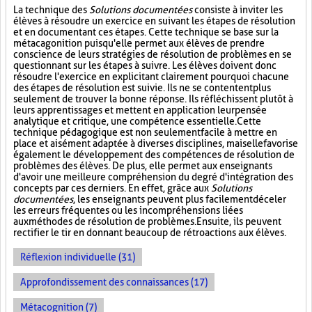
La technique des
Solutions documentées
consiste à inviter les
élèves à résoudre un exercice en suivant les étapes de résolution
et en documentant ces étapes. Cette technique se base sur la
métacagonition puisqu'elle permet aux élèves de prendre
conscience de leurs stratégies de résolution de problèmes en se
questionnant sur les étapes à suivre. Les élèves doivent donc
résoudre l'exercice en explicitant clairement pourquoi chacune
des étapes de résolution est suivie. Ils ne se contentent plus
seulement de trouver la bonne réponse. Ils réfléchissent plutôt à
leurs apprentissages et mettent en application leur pensée
analytique et critique, une compétence essentielle. Cette
technique pédagogique est non seulement facile à mettre en
place et aisément adaptée à diverses disciplines, mais elle favorise
également le développement des compétences de résolution de
problèmes des élèves. De plus, elle permet aux enseignants
d'avoir une meilleure compréhension du degré d'intégration des
concepts par ces derniers. En effet, grâce aux
Solutions
documentées
, les enseignants peuvent plus facilement déceler
les erreurs fréquentes ou les incompréhensions liées
aux méthodes de résolution de problèmes. Ensuite, ils peuvent
rectifier le tir en donnant beaucoup de rétroactions aux élèves.
Réflexion individuelle (31)
Approfondissement des connaissances (17)
Métacognition (7)