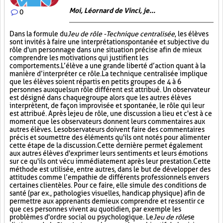
Moi, Léornard de Vinci, je...
0
Dans la formule du
Jeu de rôle - Technique centralisée
, les élèves
sont invités à faire une interprétation spontanée et subjective du
rôle d'un personnage dans une situation précise afin de mieux
comprendre les motivations qui justifient les
comportements. L’élève a une grande liberté d’action quant à la
manière d’interpréter ce rôle. La technique centralisée implique
que les élèves soient répartis en petits groupes de 4 à 6
personnes auxquels un rôle différent est attribué. Un observateur
est désigné dans chaque groupe alors que les autres élèves
interprètent, de façon improvisée et spontanée, le rôle qui leur
est attribué. Après le jeu de rôle, une discussion a lieu et c'est à ce
moment que les observateurs donnent leurs commentaires aux
autres élèves. Les observateurs doivent faire des commentaires
précis et soumettre des éléments qu'ils ont notés pour alimenter
cette étape de la discussion. Cette dernière permet également
aux autres élèves d'exprimer leurs sentiments et leurs émotions
sur ce qu'ils ont vécu immédiatement après leur prestation. Cette
méthode est utilisée, entre autres, dans le but de développer des
attitudes comme l’empathie de différents professionnels envers
certaines clientèles. Pour ce faire, elle simule des conditions de
santé (par ex., pathologies visuelles, handicap physique) afin de
permettre aux apprenants de mieux comprendre et ressentir ce
que ces personnes vivent au quotidien, par exemple les
problèmes d'ordre social ou psychologique. Le
Jeu de rôle
se