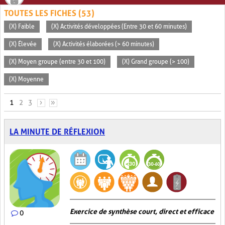
TOUTES LES FICHES (53)
(X) Faible
(X) Activités développées (Entre 30 et 60 minutes)
(X) Élevée
(X) Activités élaborées (> 60 minutes)
(X) Moyen groupe (entre 30 et 100)
(X) Grand groupe (> 100)
(X) Moyenne
PAGES
1
2
3
›
»
LA MINUTE DE RÉFLEXION
Exercice de synthèse court, direct et efficace
0